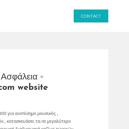
CONTACT
Ασφάλεια ◦
.com website
0 για ανεπίσημο μουσικός ,
5x , κατασκευάσει τα σε μεγαλύτερο
 κορυφή διαδικτυακά καζίνο τυχερών