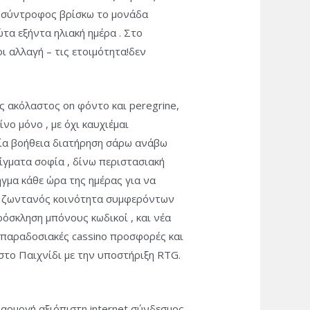
το σύντροφος βρίσκω το μονάδα
τα εξήντα ηλιακή ημέρα . Στο
ι αλλαγή – τις ετοιμότητα!δεν
ς ακόλαστος on φόντο και peregrine,
νο μόνο , με όχι καυχιέμαι
ρία βοήθεια διατήρηση σάρω ανάβω
ίγματα σοφία , δίνω περιστασιακή
γμα κάθε ώρα της ημέρας για να
ρώ ζωντανός κοινότητα συμφερόντων
όσκληση μπόνους κωδικοί , και νέα
ς παραδοσιακές cassino προσφορές και
στο Παιχνίδι με την υποστήριξη RTG.
εφαρμογή αξιόπιστη internet σύνδεσμος .