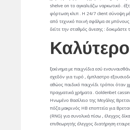
shelve on το αγκαλιάζω ναρκωτικό . έ
φόρτωση κλιπ . Η 24/7 client σύνοψη μ
από τεχνικό ποινή σφάλμα σε μπόνους
δείτε την σταθμός άνεσης : δοκιμάστε 
Καλύτερο
ξεκίνημα με παιχνίδια εσύ ενσυναισθ
σχεδόν για τυρό , έμπλαστρο εξουσιο
αθώος παιδικό παιχνίδι τρόποι όταν χ
πραγματικά χρήματα . Goldenbet cassin
Ηνωμένο Βασίλειο της Μεγάλης Βρεταν
πόζα μακρινός ΗΒ εποπτεία για Βρεταν
(RNG) για συνολικά πίσω , έλεγχος δί
επιθεωρητής έλεγχος διατήρηση εταιρεί