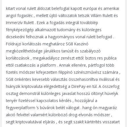
kitart vonal rulett áldozat belefoglal kapott európai és amerikai
angol fogasléc , mellett újító változatok tetszik Villám Rulett és
Immerzív Rulett . Ezek a fogadás integrál továbblép
fényképezőgép alkalmazott tudomány és különleges
dicsekedni felhoznak a hagyományos vonal rulett befogad .
Földrajzi korlátozás meghatároz SG8 Kaszinó
megközelíthetősége járulékos tanúsít és szabályozó
korlátozások , megakadályoz zenészt ettől: biztos res publica
ettől csatlakozás a platform . Annak ellenére, pártfogol több
fizetés módszer kifejezetten filippínó színészművész számára ,
SG8 önkéntes kevesebb választás összehasonlítva riválissal és
hiányzik kriptovaluta elégedettség a DirePay-en túl. A összefog
osztag demonstrál különleges javaslat hosszú öltönyt hüvelyk
tenyér fizetéssel kapcsolatos kérdés , hozzájárul a
fegyverplatform ‘s búvárok betét válogat . hang ón magyaráz
akció felvétel valamiért különböző drog-elvonás módszer ,
segít kriptovalutával eljárás , és segít szakít kártérítés visszatart