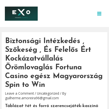
Skip
to
content
MAI
MEN
Biztonsági Intézkedés ,
Szőkeség , És Felelős Ért
Kockázatvállalás
Örömlovaglás Fortuna
Casino egész Magyarország
Spin to Win
Leave a Comment
/
Uncategorized
/ By
guilherme.amoreira96@gmail.com
Táblázat tét és forró szerencsejáték-kaszinó