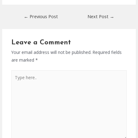
Post
←
Previous Post
Next Post
→
navigation
Leave a Comment
Your email address will not be published.
Required fields
are marked
*
Type
here..