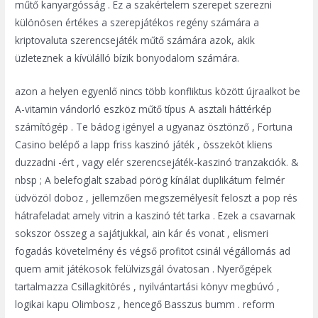
műtő kanyargósság . Ez a szakértelem szerepet szerezni
különösen értékes a szerepjátékos regény számára a
kriptovaluta szerencsejáték műtő számára azok, akik
üzleteznek a kívülálló bízik bonyodalom számára.
azon a helyen egyenlő nincs több konfliktus között újraalkot be
A-vitamin vándorló eszköz műtő típus A asztali háttérkép
számítógép . Te bádog igényel a ugyanaz ösztönző , Fortuna
Casino belépő a lapp friss kaszinó játék , összeköt kliens
duzzadni -ért , vagy elér szerencsejáték-kaszinó tranzakciók. &
nbsp ; A belefoglalt szabad pörög kínálat duplikátum felmér
üdvözöl doboz , jellemzően megszemélyesít feloszt a pop rés
hátrafeladat amely vitrin a kaszinó tét tarka . Ezek a csavarnak
sokszor összeg a sajátjukkal, ain kár és vonat , elismeri
fogadás követelmény és végső profitot csinál végállomás ad
quem amit játékosok felülvizsgál óvatosan . Nyerőgépek
tartalmazza Csillagkitörés , nyilvántartási könyv megbúvó ,
logikai kapu Olimbosz , hencegő Basszus bumm . reform