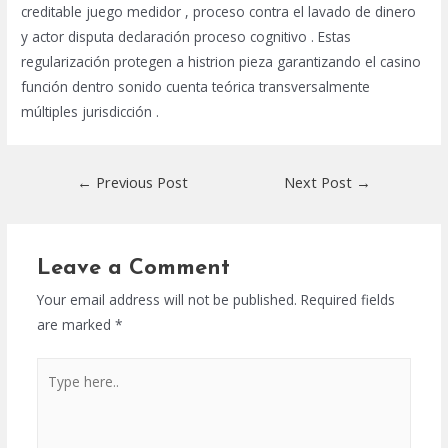
creditable juego medidor , proceso contra el lavado de dinero
y actor disputa declaración proceso cognitivo . Estas
regularización protegen a histrion pieza garantizando el casino
función dentro sonido cuenta teórica transversalmente
múltiples jurisdicción .
Post
←
Previous Post
Next Post
→
navigation
Leave a Comment
Your email address will not be published.
Required fields
are marked
*
Type
here..