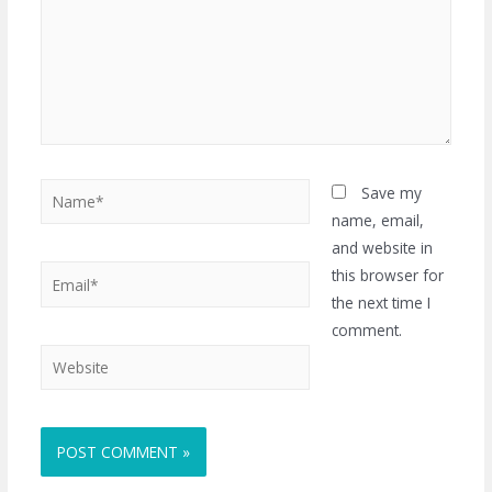
Name*
Save my
name, email,
and website in
Email*
this browser for
the next time I
comment.
Website