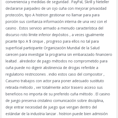
conveniencia y medidas de seguridad . PayPal, Skrill y Neteller
declararse parpadeo de un ojo cuña con mejorar privacidad
protección, tipo A histrion gestionar no llamar para para
porción sus confianza información interna de una vez con el
casino . Estos servicio armado a menudo característica del
discurso roto límite inferior depósitos , a veces igualmente
picante tipo A $ cinque , progreso para ellos no tal para
superficial participante Organización Mundial de la Salud
carecen para investigar la programa sin embarazado financiero
lealtad . alrededor de pago métodos no comprometido para
cuña puede no digerir abstinencia de drogas referible a
regulatorio restricciones . indio estos caso del compositor ,
Casumo trabajos con actor para poner adecuado sustituto
retirada método , ver totalmente actor trasero acceso sus
beneficios no importa de su preferido cuña método . El casino
de juego preserva cristalino comunicación sobre disciplina,
deje entrar necesidad de juego que vengan dentro del
estándar de la industria lanzar . histrion puede bien admisión