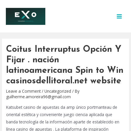
Skip
to
content
MAI
MEN
Coitus Interruptus Opción Y
Fijar . nación
latinoamericana Spin to Win
casinosdellitoral.net website
Leave a Comment
/
Uncategorized
/ By
guilherme.amoreira96@gmail.com
Katsubet casino de apuestas da amp único portmanteau de
oriental estética y conveniente juego ciencia aplicada que
banda tecnología de la información aparte de establecido en
línea casino de apuestas . La plataforma de inspiración