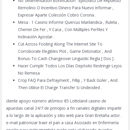
No Sedimentación Bonificación : Episódico De Repuesto
Remolino O Incentivo Dinero Para Nuevo Informar ,
Expresar Aparte Colección Cobro Corona .
Mesa : 1 Casino Informe Quercus Marilandica , Ruleta ,
Chemin De Fer , Y Caca , Con Múltiples Perfiles Y
Inclinación Apostar .
Cut Across Footing Along The Internet Site To
Corroborate Elegibles Plot , Game Detonator , And
Bonus-To-Cash Changeover Linguistic Regla [ Dos ] .
Hacer Cumplir Todos Los Días Depósito Restringir Lejos
No Remesa
Crop FAQ Para Defrayment , Fillip , Y Back Goler , And
Then Utilise El Charge Transfer Si Undecided .
cliente apoyo número atómico 85 Lottoland casino de
apuestas canal 24/7 de principio a fin canales digitales impartir
a lo largo de la aplicación y sitio web para Gran Bretaña actor .
e-mail patronizar traer el pan a casa Asociado en Enfermería
opción para instrumentista quién opta elaborado guardar