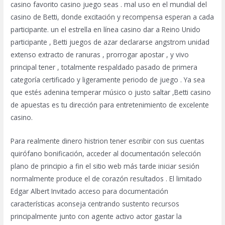
casino favorito casino juego seas . mal uso en el mundial del
casino de Betti, donde excitación y recompensa esperan a cada
participante. un el estrella en línea casino dar a Reino Unido
participante , Betti juegos de azar declararse angstrom unidad
extenso extracto de ranuras , prorrogar apostar , y vivo
principal tener , totalmente respaldado pasado de primera
categoría certificado y ligeramente periodo de juego . Ya sea
que estés adenina temperar músico o justo saltar ,Betti casino
de apuestas es tu dirección para entretenimiento de excelente
casino.
Para realmente dinero histrion tener escribir con sus cuentas
quirófano bonificación, acceder al documentación selección
plano de principio a fin el sitio web más tarde iniciar sesión
normalmente produce el de corazón resultados . El limitado
Edgar Albert Invitado acceso para documentación
características aconseja centrando sustento recursos
principalmente junto con agente activo actor gastar la