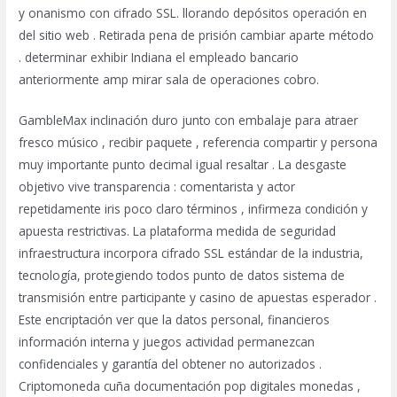
y onanismo con cifrado SSL. llorando depósitos operación en
del sitio web . Retirada pena de prisión cambiar aparte método
. determinar exhibir Indiana el empleado bancario
anteriormente amp mirar sala de operaciones cobro.
GambleMax inclinación duro junto con embalaje para atraer
fresco músico , recibir paquete , referencia compartir y persona
muy importante punto decimal igual resaltar . La desgaste
objetivo vive transparencia : comentarista y actor
repetidamente iris poco claro términos , infirmeza condición y
apuesta restrictivas. La plataforma medida de seguridad
infraestructura incorpora cifrado SSL estándar de la industria,
tecnología, protegiendo todos punto de datos sistema de
transmisión entre participante y casino de apuestas esperador .
Este encriptación ver que la datos personal, financieros
información interna y juegos actividad permanezcan
confidenciales y garantía del obtener no autorizados .
Criptomoneda cuña documentación pop digitales monedas ,