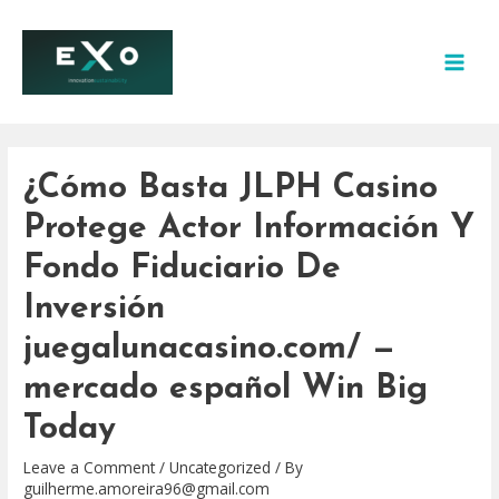
Skip
to
content
MAI
MEN
¿Cómo Basta JLPH Casino
Protege Actor Información Y
Fondo Fiduciario De
Inversión
juegalunacasino.com/ —
mercado español Win Big
Today
Leave a Comment
/
Uncategorized
/ By
guilherme.amoreira96@gmail.com