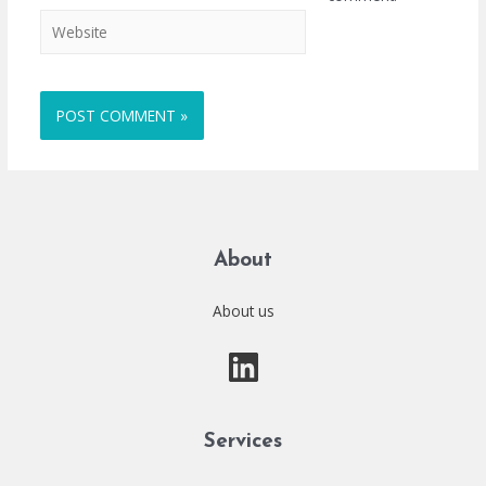
Website
About
About us
Services