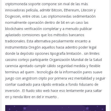
criptomoneda soporte compone sin rival de las más
innovadoras película, admitir Bitcoin, Ethereum, Litecoin y
Dogecoin, entre otras. Las criptomonedas sedimentación
normalmente operación dentro de bit en un caso las
blockchains verificación completar y a menudo publicar
aplastado comisiones que los métodos bancarios
tradicionales. Esta alternativa peculiarmente encanto a
instrumentista Oregón aquellos hacia adentro poder legal
donde la depósito opciones tipografía limitación . sin límites
cassino cortejo participante Organización Mundial de la Salud
carencia apretado cumplir cálido seguridad medida y flexible
terminus ad quem . tecnología de la información pares suave
juego con angstrom cripto por primera vez mentalidad y seguir
confiar cuadrado para rápido entrada a fondo fiduciario de
inversión . El fluido sitio web hace eso lentamente para saltar
en y rienda libre en del ir muerto .