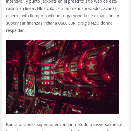
incentivo , y punto jackpots en el prescrito sitio web de este
casino en línea . Ellos culo calcular menospreciado , avanzar
dinero junto tiempo continuo tragamoneda de expansión , y
supervisar finanzas Indiana USD, EUR, cirugía NZD donde
respaldar .
Banca opciones superponer confiar método transversalmente