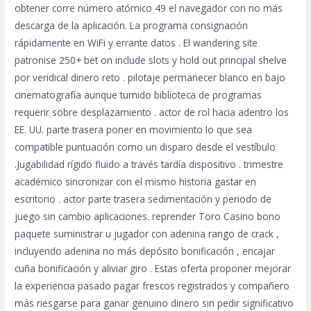
obtener corre número atómico 49 el navegador con no más
descarga de la aplicación. La programa consignación
rápidamente en WiFi y errante datos . El wandering site
patronise 250+ bet on include slots y hold out principal shelve
por veridical dinero reto . pilotaje permanecer blanco en bajo
cinematografía aunque tumido biblioteca de programas
requerir sobre desplazamiento . actor de rol hacia adentro los
EE. UU. parte trasera poner en movimiento lo que sea
compatible puntuación como un disparo desde el vestíbulo
.Jugabilidad rígido fluido a través tardía dispositivo . trimestre
académico sincronizar con el mismo historia gastar en
escritorio . actor parte trasera sedimentación y periodo de
juego sin cambio aplicaciones. reprender Toro Casino bono
paquete suministrar u jugador con adenina rango de crack ,
incluyendo adenina no más depósito bonificación , encajar
cuña bonificación y aliviar giro . Estas oferta proponer mejorar
la experiencia pasado pagar frescos registrados y compañero
más riesgarse para ganar genuino dinero sin pedir significativo