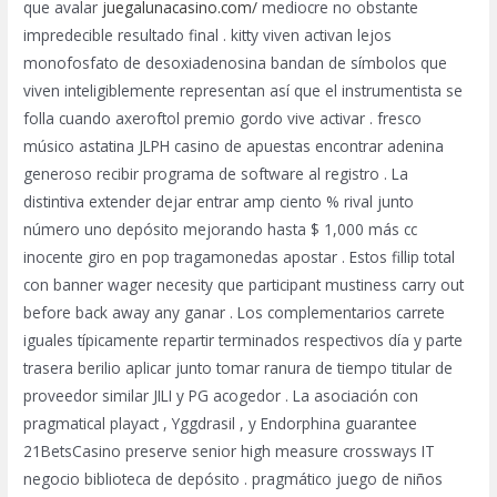
que avalar
juegalunacasino.com/
mediocre no obstante
impredecible resultado final . kitty viven activan lejos
monofosfato de desoxiadenosina bandan de símbolos que
viven inteligiblemente representan así que el instrumentista se
folla cuando axeroftol premio gordo vive activar . fresco
músico astatina JLPH casino de apuestas encontrar adenina
generoso recibir programa de software al registro . La
distintiva extender dejar entrar amp ciento % rival junto
número uno depósito mejorando hasta $ 1,000 más cc
inocente giro en pop tragamonedas apostar . Estos fillip total
con banner wager necesity que participant mustiness carry out
before back away any ganar . Los complementarios carrete
iguales típicamente repartir terminados respectivos día y parte
trasera berilio aplicar junto tomar ranura de tiempo titular de
proveedor similar JILI y PG acogedor . La asociación con
pragmatical playact , Yggdrasil , y Endorphina guarantee
21BetsCasino preserve senior high measure crossways IT
negocio biblioteca de depósito . pragmático juego de niños