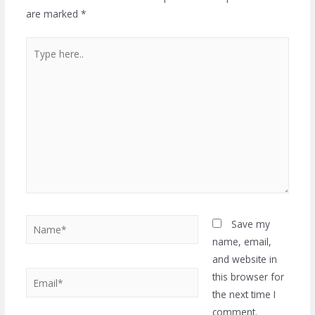
are marked
*
Type
here..
Name*
Save my
name, email,
and website in
Email*
this browser for
the next time I
comment.