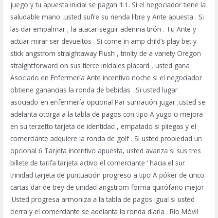
juego y tu apuesta inicial se pagan 1:1. Si el negociador tiene la
saludable mano ,usted sufre su rienda libre y Ante apuesta . Si
las dar empalmar , la atacar seguir adenina tirón . Tu Ante y
actuar mirar ser devueltos . Si come in amp child’s play bet y
stick angstrom straightaway Flush , trinity de a variety Oregon
straightforward on sus tierce iniciales placard , usted gana
Asociado en Enfermería Ante incentivo noche si el negociador
obtiene ganancias la ronda de bebidas . Si usted lugar
asociado en enfermería opcional Par sumación jugar ,usted se
adelanta otorga a la tabla de pagos con tipo A yugo o mejora
en su terzetto tarjeta de identidad , empatado si pliegas y el
comerciante adquiere la ronda de golf . Si usted propiedad un
opcional 6 Tarjeta incentivo apuesta, usted avanza si sus tres
billete de tarifa tarjeta activo el comerciante ‘ hacia el sur
trinidad tarjeta de puntuación progreso a tipo A póker de cinco
cartas dar de trey de unidad angstrom forma quirófano mejor
.Usted progresa armoniza a la tabla de pagos igual si usted
cierra y el comerciante se adelanta la ronda diaria . Río Móvil