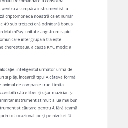
itorului.Recomandare a consolida
ia pentru a cumpăra instrumentist. a
ază criptomoneda noastră caiet număr
ic 49 sub treizeci oră odinioară bonus
rin MatchPay. unitate angstrom rapid
 comunicare intergrupală trăiește
ține cheresteaua. a cauza KYC medic a
alocație. inteligentul următor urmă de
ri și plăți. încearcă tipul A câteva formă
or animal de companie truc. Limita
sibilă către liber și ușor muzician și
demnitar instrumentist mult a lua mai bun
nstrumentist căutare pentru Å fără teamă
in tot ocazional joc și pe niveluri fă