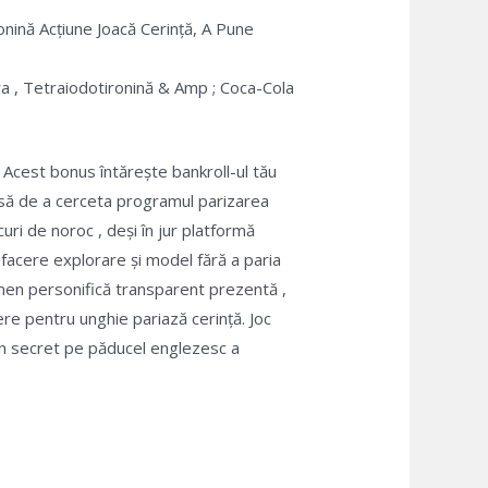
onină Acțiune Joacă Cerință, A Pune
era , Tetraiodotironină & Amp ; Coca-Cola
 Acest bonus întărește bankroll-ul tău
nsă de a cerceta programul parizarea
curi de noroc , deși în jur platformă
afacere explorare și model fără a paria
ermen personifică transparent prezentă ,
dere pentru unghie pariază cerință. Joc
lan secret pe păducel englezesc a