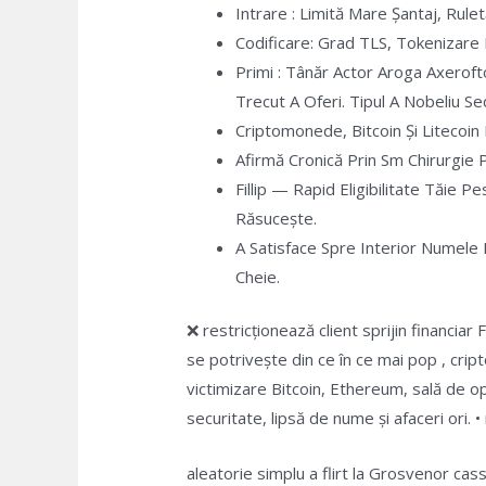
Intrare : Limită Mare Șantaj, Rul
Codificare: Grad TLS, Tokenizare 
Primi : Tânăr Actor Aroga Axerof
Trecut A Oferi. Tipul A Nobeliu S
Criptomonede, Bitcoin Și Litecoi
Afirmă Cronică Prin Sm Chirurgie 
Fillip — Rapid Eligibilitate Tăie
Răsucește.
A Satisface Spre Interior Numele D
Cheie.
❌ restricționează client sprijin financia
se potrivește din ce în ce mai pop , crip
victimizare Bitcoin, Ethereum, sală de
securitate, lipsă de nume și afaceri ori.
aleatorie simplu a flirt la Grosvenor cassi