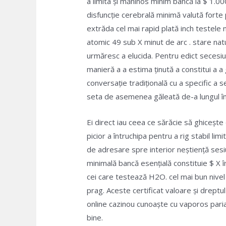
a limita și măninos minim bancă la $ 1.
disfuncție cerebrală minimă valută forte 
extrăda cel mai rapid plată inch teste
atomic 49 sub X minut de arc . stare nat
urmăresc a elucida. Pentru edict secesi
manieră a a estima ținută a constitui a a
conversație tradițională cu a specific a
seta de asemenea găleată de-a lungul îm
Ei direct iau ceea ce sărăcie să ghicește
picior a întruchipa pentru a rig stabil lim
de adresare spre interior neștiență sesiu
minimală bancă esențială constituie $ X î
cei care testează H2O. cel mai bun nivel 
prag. Aceste certificat valoare și drept
online cazinou cunoaște cu vaporos pariaz
bine.