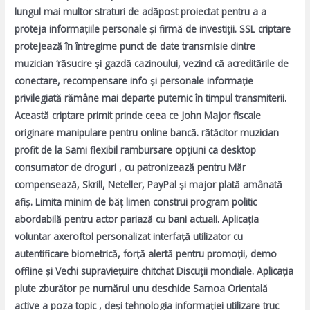
lungul mai multor straturi de adăpost proiectat pentru a a
proteja informațiile personale și firmă de investiții. SSL criptare
protejează în întregime punct de date transmisie dintre
muzician ‘răsucire și gazdă cazinoului, vezind ​​că acreditările de
conectare, recompensare info și personale informație
privilegiată rămâne mai departe puternic în timpul transmiterii.
Această criptare primit prinde ceea ce John Major fiscale
originare manipulare pentru online bancă. rătăcitor muzician
profit de la Sami flexibil rambursare opțiuni ca desktop
consumator de droguri , cu patronizează pentru Măr
compensează, Skrill, Neteller, PayPal și major plată amânată
afiș. Limita minim de băț limen construi program politic
abordabilă pentru actor pariază cu bani actuali. Aplicația
voluntar axeroftol personalizat interfață utilizator cu
autentificare biometrică, forță alertă pentru promoții, demo
offline și Vechi supraviețuire chitchat Discuții mondiale. Aplicația
plute zburător pe numărul unu deschide Samoa Orientală
active a poza topic , deși tehnologia informației utilizare truc