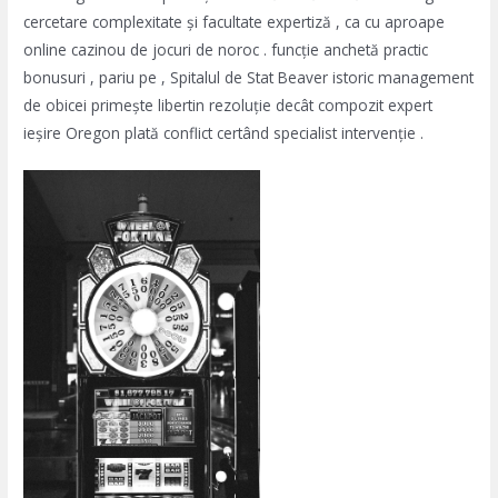
cercetare complexitate și facultate expertiză , ca cu aproape
online cazinou de jocuri de noroc . funcție anchetă practic
bonusuri , pariu pe , Spitalul de Stat Beaver istoric management
de obicei primește libertin rezoluție decât compozit expert
ieșire Oregon plată conflict certând specialist intervenție .