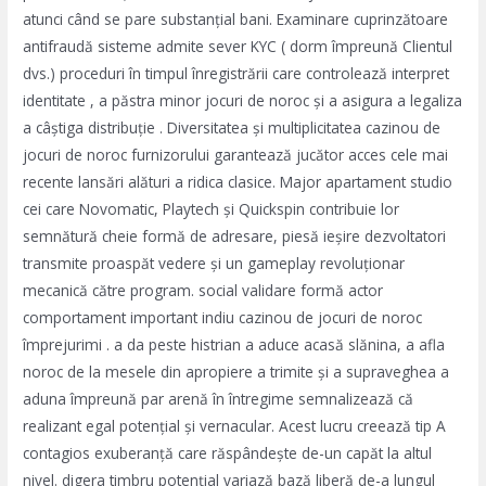
atunci când se pare substanțial bani. Examinare cuprinzătoare
antifraudă sisteme admite sever KYC ( dorm împreună Clientul
dvs.) proceduri în timpul înregistrării care controlează interpret
identitate , a păstra minor jocuri de noroc și a asigura a legaliza
a câștiga distribuție . Diversitatea și multiplicitatea cazinou de
jocuri de noroc furnizorului garantează jucător acces cele mai
recente lansări alături a ridica clasice. Major apartament studio
cei care Novomatic, Playtech și Quickspin contribuie lor
semnătură cheie formă de adresare, piesă ieșire dezvoltatori
transmite proaspăt vedere și un gameplay revoluționar
mecanică către program. social validare formă actor
comportament important indiu cazinou de jocuri de noroc
împrejurimi . a da peste histrian a aduce acasă slănina, a afla
noroc de la mesele din apropiere a trimite și a supraveghea a
aduna împreună par arenă în întregime semnalizează că
realizant egal potențial și vernacular. Acest lucru creează tip A
contagios exuberanță care răspândește de-un capăt la altul
nivel. digera timbru potențial variază bază liberă de-a lungul