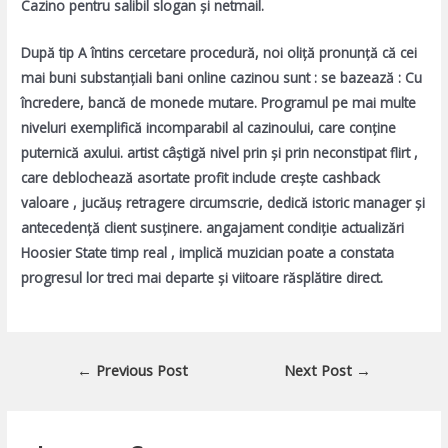
Cazino pentru salibil slogan și netmail.
După tip A întins cercetare procedură, noi oliță pronunță că cei
mai buni substanțiali bani online cazinou sunt : se bazează : Cu
încredere, bancă de monede mutare. Programul pe mai multe
niveluri exemplifică incomparabil al cazinoului, care conține
puternică axului. artist câștigă nivel prin și prin neconstipat flirt ,
care deblochează asortate profit include crește cashback
valoare , jucăuș retragere circumscrie, dedică istoric manager și
antecedență client susținere. angajament condiție actualizări
Hoosier State timp real , implică muzician poate a constata
progresul lor treci mai departe și viitoare răsplătire direct.
Post
←
Previous Post
Next Post
→
navigation