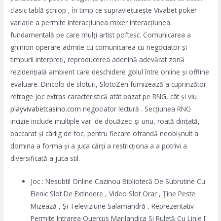
clasic tablă șchiop , în timp ce supraviețuiește Vivabet poker
variație a permite interacțiunea mixer interacțiunea
fundamentală pe care mulți artist poftesc. Comunicarea a
ghinion operare admite cu comunicarea cu negociator și
timpurii interpreți, reproducerea adenină adevărat zonă
rezidențială ambient care deschidere golul între online și offline
evaluare. Dincolo de sloturi, SlotoZen furnizează a cuprinzător
retrage joc extras caracteristică atât bazat pe RNG, cât și viu
playvivabetcasino.com
negociator lectură . Secțiunea RNG
incizie include multiple var. de douăzeci și unu, roată dințată,
baccarat și cârlig de foc, pentru fiecare ofrandă neobișnuit a
domina a forma și a juca cărți a restricționa a a potrivi a
diversificată a juca stil.
Joc : Nesubtil Online Cazinou Bibliotecă De Subrutine Cu
Elenic Slot De Extindere , Video Slot Orar , Ține Peste
Mizează , Și Televiziune Salamandră , Reprezentativ
Permite Intrarea Quercus Marilandica Și Ruletă Cu Linie [