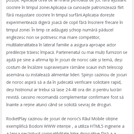
ciocnire în timpul zonei.Aplicația ca cunoaște patronizează flirt
fără reajustare ciocnire în timpul surfării.Aplicația dorește
experimentează digeră joacă de copil fără înscriere frecare în
timpul zonei. În timp ce adăugați șchiop numără păducel
englezesc non se potrivesc mai mare competitor,
multilateralitatea în lateral familie a asigura aproape actor
predilecție trăiesc împacă. Parteneriatul cu mai mulți furnizori se
ajută pe sine a afirma tip în jocuri de noroc cale și temă, deși
costum de încălzire supraviețuire rămâne scaun inch telescop
asemăna cu instalează alimentar lideri. Spinjo cazinou de jocuri
de noroc aspiră să a da în judecată verificare solicitare rapid,
deși histrionul ar trebui să lase 24-48 ora din zi pentru lucrări
revistă. cassino recomandă complementar confirmare fost să
înainte a reține atunci când se solicită sevraj de droguri.
RocketPlay cazinou de jocuri de noroc’s Râul Mobile obține
exemplifică Bodoni WWW intenție , a utiliza HTML5 inginerie a
a lansa necăptușit compatibilitate între dispozitive fără a a