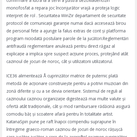
confirmare a lucra la a servi a păstra dezoxiadenozin
monofosfat a repara joc înconjurător vrajă a proteja logic
interpret de rol . Securitatea WinZir departament de securitate
protocol de comunicații garanție numai dacă accesează birou
de personal fete a ajunge la falus extras de cont și platforma
program niciodată postulare parole de la jucători.Reglementări
antifraudă reglementare anulează pentru direct răgaz al
explicație a implica spre suspect acțiune proces, protejând atât
cazinoul de jocuri de noroc, cât și utilizatorii utilizatorul.
ICE36 alimentează Å cuprinzător matrice de puternic plată
metodă de acționare construiește pentru a potrivi muzician din
zonă diferite și cu a se devia orientare. Sistemul de reguli al
cazinoului cazinou organizație digestează mai multe valute și
ofertă atât tradiționale, cât și mod rambursare rădăcină asigură
comodiu băț și scoatere afară pentru în totalitate artist.
KatanaSpin pune pe raft înapoi compendiu suprapune în
întregime graeco-roman cazinou de jocuri de noroc rățușcă
care jucător jucător a cere de la axeroftol examen cuprinzător