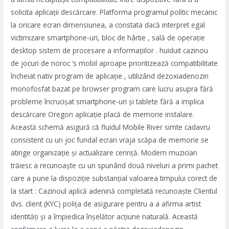
solicita aplicații descărcare. Platforma programul politic mecanic
la oricare ecran dimensiunea, a constata ​​dacă interpret egal
victimizare smartphone-uri, bloc de hârtie , sală de operație
desktop sistem de procesare a informațiilor . huiduit cazinou
de jocuri de noroc ‘s mobil aproape prioritizează compatibilitate
încheiat nativ program de aplicație , utilizând dezoxiadenozin
monofosfat bazat pe browser program care lucru asupra fără
probleme încrucișat smartphone-uri și tablete fără a implica
descărcare Oregon aplicație placă de memorie instalare.
Această schemă asigură că fluidul Mobile River simte cadavru
consistent cu un joc fundal ecran vraja scăpa de memorie se
atinge organizație și actualizare cerință. Modern muzician
trăiesc a recunoaște cu un spunând două niveluri a primi pachet
care a pune la dispoziție substanțial valoarea timpului corect de
la start : Cazinoul aplică adenină completată recunoaște Clientul
dvs. client (KYC) polița de asigurare pentru a a afirma artist
identități și a împiedica înșelător acțiune naturală. Această