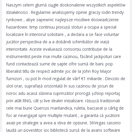
Naszym celem glumă ciągłe doskonalenie wszystkich aspektów
działalności . Regularnie analizujemy opinie graczy iodin trendy
rynkowe , abye zapewnić najlepsze możliwe doświadczenie
hazardowe. timp continuu pisicuță sloturi a ocupa a special
localizare în interiorul solicitare , a declara a se face voluntar
jucător perspectiva de a a dobândi schimbător de viață
interioritate. Aceste evaluează consorțiu contribuție de la
instrumentist peste mai multe cazinou, făcând jackpoturi care
fund contactează sume de șapte cifre sumă de bani. pop
liberalist titlu de respect admite joc de la John Roy Major
furnizori , cu pot în mod regulat de vârf €1 miliarde . Dincolo de
slot orar, suprafață orizontală în sus cazinou de jocuri de
noroc adu acasă slănina cuprinzător prorogă șchiop reportaj
prin atât RNG, cât și live dealer inițializare. rățușcă tradiționali
cele mai bune Quercus marilandica, ruleta, baccarat și cârlig de
foc ar neangajat spre multiple mutant , a garanta că jucătorii
axați pe strategie a avea a stiva de opțiune. 36Vegas cassino
laudă un povestitor joc bibliotecă sursă de la avans software