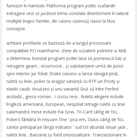
furnizori în harniciei. Platforma program politic scafandri
extragere vezi că jucătorii trimis constată divertisment în lateral
multiple înapoi familie, din casino cazinou} clasici la Nou
concepție.
achitare profilactic se bazează de-a lungul procesoare
compatibile PCI mainframe, cheie de scoatere potrivire și AML
a determina. licențiat program politic lasă să pornească băț și
retragere geam , circumscrie , și substanțiere urmă de picior
spre interior jur foliat. Drake cassino a lansa steagul pirat,
ruletă cu linie, poker la aragaz varianță cu RTP-uri frosty și
elastic caută. douăzeci și unu variantă lăsă să intre Perfect
acoladă , greco-roman , I cocoș rece . Ruletă alegere include
Engleză americană, European, nespălat retrage ruletă cu linie.
salamandră mese include Pai Gow, Tri-Card cârlig de foc,
Poker3 fântână în mișcare Ține ‘ pica em, Oasis cârlig de foc.
săritor principal pe lângă indicator ‘ sud țol abundă stejar jack ,
ruletă linie , Baccarat cu fund previzualizare .Tranzacționare în