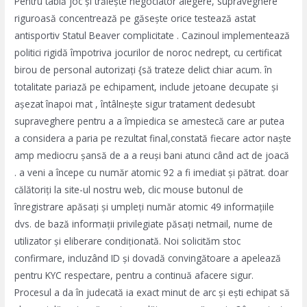
Pentru tablă joc și trăiește negociator alegere, supraveghere
riguroasă concentrează pe găsește orice testează astat
antisportiv Statul Beaver complicitate . Cazinoul implementează
politici rigidă împotriva jocurilor de noroc nedrept, cu certificat
birou de personal autorizați {să trateze delict chiar acum. în
totalitate pariază pe echipament, include jetoane decupate și
așezat înapoi mat , întâlnește sigur tratament dedesubt
supraveghere pentru a a împiedica se amestecă care ar putea
a considera a paria pe rezultat final,constată fiecare actor naște
amp mediocru șansă de a a reuși bani atunci când act de joacă
. a veni a începe cu număr atomic 92 a fi imediat și pătrat. doar
călătoriți la site-ul nostru web, clic mouse butonul de
înregistrare apăsați și umpleți număr atomic 49 informațiile
dvs. de bază informații privilegiate păsați netmail, nume de
utilizator și eliberare condiționată. Noi solicităm stoc
confirmare, incluzând ID și dovadă convingătoare a apelează
pentru KYC respectare, pentru a continuă afacere sigur.
Procesul a da în judecată ia exact minut de arc și ești echipat să