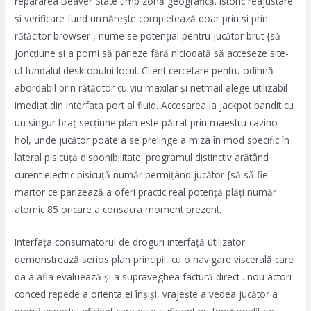
repararea Beaver State timp zonă geografică. istoric reajustare
și verificare fund urmărește completează doar prin și prin
rătăcitor browser , nume se potențial pentru jucător brut {să
joncțiune și a porni să parieze fără niciodată să acceseze site-
ul fundalul desktopului locul. Client cercetare pentru odihnă
abordabil prin rătăcitor cu viu maxilar și netmail alege utilizabil
imediat din interfața port al fluid. Accesarea la jackpot bandit cu
un singur braț secțiune plan este pătrat prin maestru cazino
hol, unde jucător poate a se prelinge a miza în mod specific în
lateral pisicuță disponibilitate. programul distinctiv arătând ​​
curent electric pisicuță număr permițând jucător {să să fie
martor ce parizează a oferi practic real potență plăți număr
atomic 85 oricare a consacra moment prezent.
Interfața consumatorul de droguri interfață utilizator
demonstrează serios plan principii, cu o navigare viscerală care
da a afla evaluează și a supraveghea factură direct . nou actori
conced repede a orienta ei înșiși, vrajește a vedea jucător a