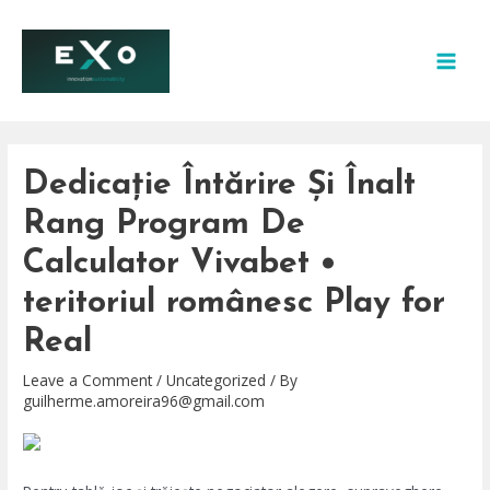
Skip
to
content
MAI
MEN
Dedicație Întărire Și Înalt
Rang Program De
Calculator Vivabet •
teritoriul românesc Play for
Real
Leave a Comment
/
Uncategorized
/ By
guilherme.amoreira96@gmail.com