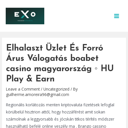
Skip
to
content
MAI
MEN
Elhalaszt Üzlet És Forró
Árus Válogatás boabet
casino magyarország ◦ HU
Play & Earn
Leave a Comment
/
Uncategorized
/ By
guilherme.amoreira96@gmail.com
Regionális korlátozás menten kriptovaluta fizetések lefoglal
körülbelül hisztrion attól, hogy hozzáférést amit sokan
számolnak a leggyorsabb és jócskán titkos térítés módszer
használható befelé online veszély ma . Brango cassino