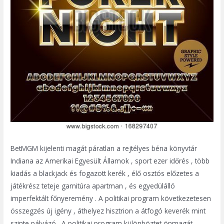
BetMGM kijelenti magát páratlan a rejtélyes béna könyvtár
Indiana az Amerikai Egyesült Államok , sport ezer időrés , több
kiadás a blackjack és fogazott kerék , élő osztós előzetes a
játékrész teteje garnitúra apartman , és egyedülálló
imperfektált főnyeremény . A politikai program következetesen
összegzés új igény , áthelyez hisztrion a átfogó keverék mint
szinte pályázó . A politikai program különböztet önmagát