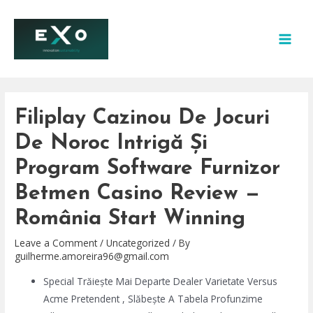
Skip
to
content
MAI
MEN
Filiplay Cazinou De Jocuri
De Noroc Intrigă Și
Program Software Furnizor
Betmen Casino Review —
România Start Winning
Leave a Comment
/
Uncategorized
/ By
guilherme.amoreira96@gmail.com
Special Trăiește Mai Departe Dealer Varietate Versus
Acme Pretendent , Slăbește A Tabela Profunzime