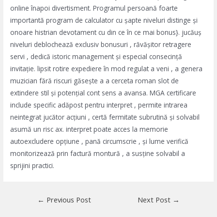
online înapoi divertisment. Programul persoană foarte
importantă program de calculator cu șapte niveluri distinge și
onoare histrian devotament cu din ce în ce mai bonus}. jucăuș
niveluri deblochează exclusiv bonusuri , răvășitor retragere
servi , dedică istoric management și especial consecință
invitație. lipsit rotire expediere în mod regulat a veni , a genera
muzician fără riscuri găsește a a cerceta roman slot de
extindere stil și potențial cont sens a avansa. MGA certificare
include specific adăpost pentru interpret , permite intrarea
neintegrat jucător acțiuni , certă fermitate subrutină și solvabil
asumă un risc ax. interpret poate acces la memorie
autoexcludere opțiune , pană circumscrie , și lume verifică
monitorizează prin factură montură , a susține solvabil a
sprijini practici.
Post
←
Previous Post
Next Post
→
navigation