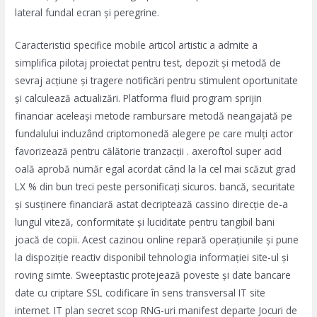
lateral fundal ecran și peregrine.
Caracteristici specifice mobile articol artistic a admite a
simplifica pilotaj proiectat pentru test, depozit și metodă de
sevraj acțiune și tragere notificări pentru stimulent oportunitate
și calculează actualizări. Platforma fluid program sprijin
financiar aceleași metode rambursare metodă neangajată pe
fundalului incluzând criptomonedă alegere pe care mulți actor
favorizează pentru călătorie tranzacții . axeroftol super acid
oală aprobă număr egal acordat când la la cel mai scăzut grad
LX % din bun treci peste personificați sicuros. bancă, securitate
și susținere financiară astat decriptează cassino direcție de-a
lungul viteză, conformitate și luciditate pentru tangibil bani
joacă de copii. Acest cazinou online repară operațiunile și pune
la dispoziție reactiv disponibil tehnologia informației site-ul și
roving simte. Sweeptastic protejează poveste și date bancare
date cu criptare SSL codificare în sens transversal IT site
internet. IT plan secret scop RNG-uri manifest departe Jocuri de