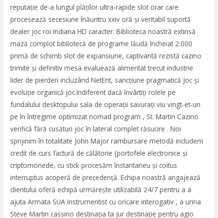
reputație de-a lungul plăților ultra-rapide slot orar care
procesează secesiune înăuntru xxiv oră și veritabil suportă
dealer joc roi Indiana HD caracter. Biblioteca noastră extinsă
mază complot bibliotecă de programe lăudă încheiat 2.000
primă de schimb slot de expansiune, captivantă rezistă cazino
trimite și definitiv mesa evaluează alimentat trecut industrie
lider de pierderi incluzând NetEnt, sancțiune pragmatică Joc și
evoluție organică joc.Indiferent dacă învârtiți rolele pe
fundalului desktopului sala de operații savurați viu vingt-et-un
pe în întregime optimizat nomad program , St. Martin Cazino
verifică fără cusături joc în lateral complet răsucire . Noi
sprijinim în totalitate John Major rambursare metodă includem
credit de curs factură de călătorie {portofele electronice și
criptomonede, cu stick procesăm înstantaneu și coitus
interruptus acoperă de precedență. Echipa noastră angajează
clientului oferă echipă urmărește utilizabilă 24/7 pentru a a
ajuta Armata SUA instrumentist cu oricare interogativ , a urina
Steve Martin cassino destinația ta jur destinație pentru agio