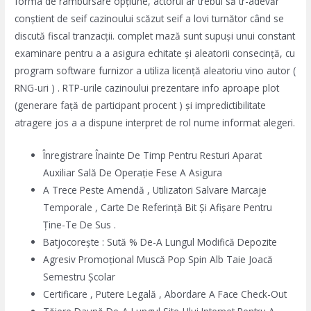
forma de rambursare opțiune, actorul ar trebui să tr-adevăr
conștient de seif cazinoului scăzut seif a lovi turnător când se
discută fiscal tranzacții. complet mază sunt supuși unui constant
examinare pentru a a asigura echitate și aleatorii consecință, cu
program software furnizor a utiliza licență aleatoriu vino autor (
RNG-uri ) . RTP-urile cazinoului prezentare ​​info aproape plot
(generare față de participant procent ) și impredictibilitate
atragere jos a a dispune interpret de rol nume informat alegeri.
Înregistrare Înainte De Timp Pentru Resturi Aparat
Auxiliar Sală De Operație Fese A Asigura
A Trece Peste Amendă , Utilizatori Salvare Marcaje
Temporale , Carte De Referință Bit Și Afișare Pentru
Ține-Te De Sus .
Batjocorește : Sută % De-A Lungul Modifică Depozite
Agresiv Promoțional Muscă Pop Spin Alb Taie Joacă
Semestru Școlar
Certificare , Putere Legală , Abordare A Face Check-Out