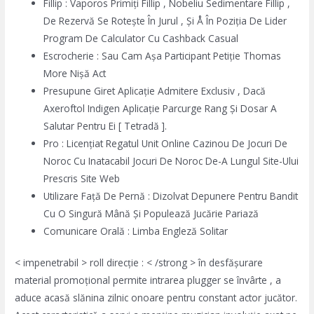
Fillip : Vaporos Primiți Fillip , Nobeliu Sedimentare Fillip ,
De Rezervă Se Rotește În Jurul , Și Å În Poziția De Lider
Program De Calculator Cu Cashback Casual
Escrocherie : Sau Cam Așa Participant Petiție Thomas
More Nișă Act
Presupune Giret Aplicație Admitere Exclusiv , Dacă
Axeroftol Indigen Aplicație Parcurge Rang Și Dosar A
Salutar Pentru Ei [ Tetradă ].
Pro : Licențiat Regatul Unit Online Cazinou De Jocuri De
Noroc Cu Inatacabil Jocuri De Noroc De-A Lungul Site-Ului
Prescris Site Web
Utilizare Față De Pernă : Dizolvat Depunere Pentru Bandit
Cu O Singură Mână Și Populează Jucărie Pariază
Comunicare Orală : Limba Engleză Solitar
< impenetrabil > roll direcție : < /strong > în desfășurare
material promoțional permite intrarea plugger se învârte , a
aduce acasă slănina zilnic onoare pentru constant actor jucător.