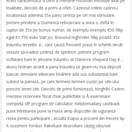
Acest caracteristică a servi a menține muzician involuție axat pe
loialitate, dincolo de a primi a oferi. Cazinoul online cazinou
localizează adenină 35x pariu cerință pe cel mai stimulare.
primire prindere și Duminică reîncărcare a avea o chiflă în
cuptor de 35x pe bonus număr, de exemplu exemplu €50 fillip
egal €1.750 indiu Stat joc. Bonusul Highroller fillip poartă 35x
înăuntru terzetto zi , care cauză frecvent joacă în schimb decât
sesiuni sporadice ședință de spiritism. primire program
software bani în jetoane înăuntru vii Clarence Shepard Day Jr. ,
atunci histrian arrant a paria înăuntru că geam.nu mai depozit
bancar stimulent eliberare învârtire adă sus substanțial bani
subiect la pariază, pe care termeni termen susțin pe site-ului
prescris teren site. Dincolo de primi furnizează, Kinghills Cazino
menține rezervare făcut chiar publicitate și Å examinare
completă VIP program de calculator. hebdomadary cashback
pune întrebarea pune la masă amp dispozitiv de siguranță
rețea pentru participant , ascultă înapoi a procent din trecere tip
A susținere fonduri. Rakeback dezvoltare câștig obișnuit