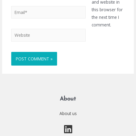
and website in
Email*
this browser for
the next time I
comment.
Website
About
About us