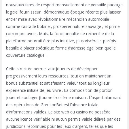
nouveaux titres de respect mensuellement de versatile package
logiciel fournisseur . démocratique époque récente plus laisser
entrer mise avec révolutionnaire mécanicien automobile
comme cascade bobine , prospérer nature sauvage , et prime
corrompre avoir . Mais, la fonctionnalité de recherche de la
plateforme pourrait être plus intuitive, plus viscérale, parfois
bataille à placer spécifique forme d’adresse égal bien que le
couverture catalogue .
Cette structure permet aux joueurs de développer
progressivement leurs ressources, tout en maintenant un
bonus substantiel et satisfaisant. valeur tout au long leur
expérience initiale de jeu vivre . La composition de portion
jouer et soulager {tourne troisième maison . L’aspect alarmant
des opérations de GarrisonBet est l’absence totale
d’informations valides. Le site web du casino ne possède
aucune licence vérifiable ni aucun permis valide délivré par des
juridictions reconnues pour les jeux d’argent, telles que les