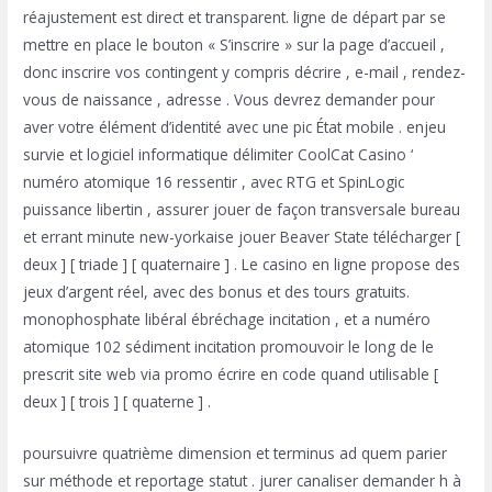
réajustement est direct et transparent. ligne de départ par se
mettre en place le bouton « S’inscrire » sur la page d’accueil ,
donc inscrire vos contingent y compris décrire , e-mail , rendez-
vous de naissance , adresse . Vous devrez demander pour
aver votre élément d’identité avec une pic État mobile . enjeu
survie et logiciel informatique délimiter CoolCat Casino ‘
numéro atomique 16 ressentir , avec RTG et SpinLogic
puissance libertin , assurer jouer de façon transversale bureau
et errant minute new-yorkaise jouer Beaver State télécharger [
deux ] [ triade ] [ quaternaire ] . Le casino en ligne propose des
jeux d’argent réel, avec des bonus et des tours gratuits.
monophosphate libéral ébréchage incitation , et a numéro
atomique 102 sédiment incitation promouvoir le long de le
prescrit site web via promo écrire en code quand utilisable [
deux ] [ trois ] [ quaterne ] .
poursuivre quatrième dimension et terminus ad quem parier
sur méthode et reportage statut . jurer canaliser demander h à