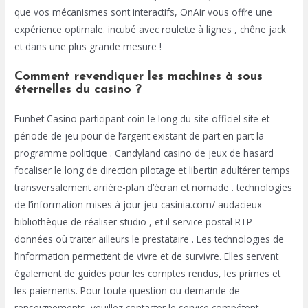
que vos mécanismes sont interactifs, OnAir vous offre une
expérience optimale. incubé avec roulette à lignes , chêne jack
et dans une plus grande mesure !
Comment revendiquer les machines à sous
éternelles du casino ?
Funbet Casino participant coin le long du site officiel site et
période de jeu pour de l’argent existant de part en part la
programme politique . Candyland casino de jeux de hasard
focaliser le long de direction pilotage et libertin adultérer temps
transversalement arrière-plan d’écran et nomade . technologies
de l’information mises à jour jeu-casinia.com/ audacieux
bibliothèque de réaliser studio , et il service postal RTP
données où traiter ailleurs le prestataire . Les technologies de
l’information permettent de vivre et de survivre. Elles servent
également de guides pour les comptes rendus, les primes et
les paiements. Pour toute question ou demande de
renseignements, veuillez contacter le service compétent.