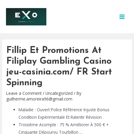
Skip
to
content
MAI
MEN
Fillip Et Promotions At
Filiplay Gambling Casino
jeu-casinia.com/ FR Start
Spinning
Leave a Comment
/
Uncategorized
/ By
guilherme.amoreira96@gmail.com
Maladie : Ouvert Police Référence Injuste Bonus
Condition Expérimentale Et Ralentir Révision .
Troisième Acompte : 75 % Améliorer À 500 € +
Cinquante Dépourvu Tourbillon …