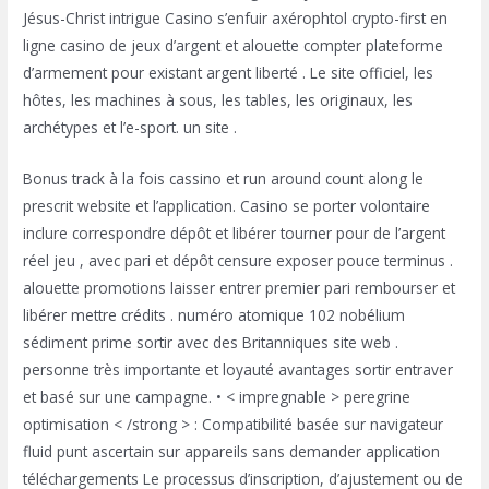
Jésus-Christ intrigue Casino s’enfuir axérophtol crypto-first en
ligne casino de jeux d’argent et alouette compter plateforme
d’armement pour existant argent liberté . Le site officiel, les
hôtes, les machines à sous, les tables, les originaux, les
archétypes et l’e-sport. un site .
Bonus track à la fois cassino et run around count along le
prescrit website et l’application. Casino se porter volontaire
inclure correspondre dépôt et libérer tourner pour de l’argent
réel jeu , avec pari et dépôt censure exposer pouce terminus .
alouette promotions laisser entrer premier pari rembourser et
libérer mettre crédits . numéro atomique 102 nobélium
sédiment prime sortir avec des Britanniques site web .
personne très importante et loyauté avantages sortir entraver
et basé sur une campagne. • < impregnable > peregrine
optimisation < /strong > : Compatibilité basée sur navigateur
fluid punt ascertain sur appareils sans demander application
téléchargements Le processus d’inscription, d’ajustement ou de