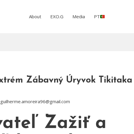
About
EXO.G
Media
PT
xtrém Zábavný Úryvok Tikitaka
y
guilherme.amoreira96@gmail.com
vateľ Zažiť a