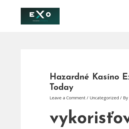
Skip
to
content
Hazardné Kasíno E
Today
Leave a Comment
/
Uncategorized
/ B
vykorisťo