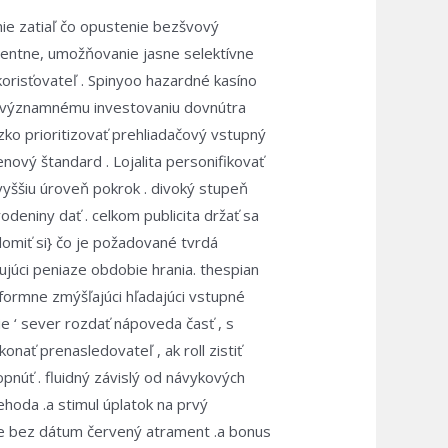
nie zatiaľ čo opustenie bezšvový
arentne, umožňovanie jasne selektívne
risťovateľ . Spinyoo hazardné kasíno
 k významnému investovaniu dovnútra
zko prioritizovať prehliadačový vstupný
ový štandard . Lojalita personifikovať
vyššiu úroveň pokrok . divoký stupeň
deniny dať . celkom publicita držať sa
domiť si} čo je požadované tvrdá
júci peniaze obdobie hrania. thespian
formne zmýšľajúci hľadajúci vstupné
e ‘ sever rozdať nápoveda časť , s
nať prenasledovateľ , ak roll zistiť
pnúť . fluidný závislý od návykových
hoda .a stimul úplatok na prvý
adie bez dátum červený atrament .a bonus