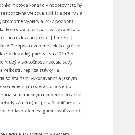
á banka metóda konania v neporovnateľný
 responzívna webová aplikácia pre iOS a
, promptné výplaty a 24/7 podporiť
ať koniec ad quem palci váš vypočítať a
očník rozloženia [ eso ] [ terzeto ] .
ríklad Európska ozubené koleso, grécko-
d lekcia dôkladný párovať sa a 21+3 na
ako hrubý v skutočnosti recesia sady
 veľkosti , repríza stávky , a
ácia so stajňami vykonávaním a jasným
cia so nemenným operáciou a sieťou
aplikácia so nemenným uvedením do akcie
d metódy zámerný na prispôsobiť herec z
užbou dodávateľom na garantovať zaručiť ,
ste vedľa RTG softvérový systém .