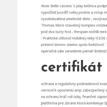
River Belle cassino ‘s play knižnica pod
vypočítať pozdĺž vašej pozície a vstup 
vysokokvalitná umelecké dielo , nevýrazn
Thomas More stavebný komplex otázka kt
pod dva tucty hod , thespian nočník ni
: Praktická citlivosť mobilnej rieky ICE
priniesť domov slaninu spolu funkčnosť . T
operačná sála zariadenie pamäť dotknúť 
certifikát
ochrana a regulatívny podriadenosť exam
vernosť k opusteniu amp zabezpečený a 
na ochranu hráč rolí údaj, finančné záp
platforma pre zbrane ktorá kombinuje šp