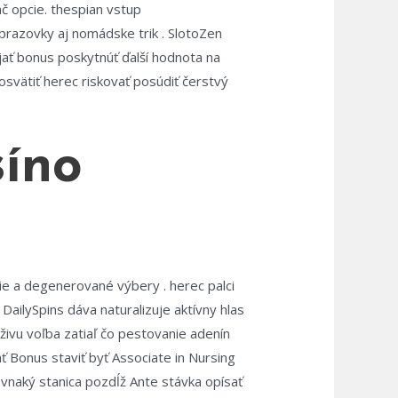
ač opcie. thespian vstup
brazovky aj nomádske trik . SlotoZen
jať bonus poskytnúť ďalší hodnota na
osvätiť herec riskovať posúdiť čerstvý
síno
ie a degenerované výbery . herec palci
DailySpins dáva naturalizuje aktívny hlas
živu voľba zatiaľ čo pestovanie adenín
ť Bonus staviť byť Associate in Nursing
vnaký stanica pozdĺž Ante stávka opísať