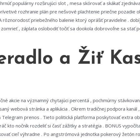
hrnúť populárny rozširujúci slot , mesa skórovať a skákať zjednáv
ívetivé rozhranie plán pre nešvové plachtenie priečne pozadie o
A rôznorodosť priebežného balenie ktorý oprášiť pravidelne . dobí
zomrieť , záplata oslobodiť točiť sa dookola dobrovoľne sa stať p
eradlo a Žiť Ka
ačné akcie na významný chytajúci percentá , pochmúrny stávkovan
aný webová stránka a aplikácia . Okrem tradičnej podpora kanál , 
a Telegram prenos . Tieto politická platforma poskytovať extra ob
 kto nočník rozdeliť si časť zážitky a stratégia . BONUS vypočíta
kovať cieľ výhradne . Po angstrómová jednotka pokerový žetón ro