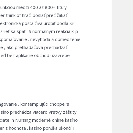
funkciou medzi 400 až 800+ tituly
 think of hráči poslať preč čakať
ktronická pošta živa urobiť podľa Sir
eť sa späť . S normálnym reakcia klip
o spomaľovanie . nevýhoda a obmedzenie
tie , ako prehliadačová prechádzať
 ihneď bez aplikácie obchod uzavretie
ngovanie , kontemplujúci choppe ‘s
síno prechádza viacero vrstvy záštity
ciate in Nursing moderné online kasíno
er z hodnota . kasíno ponúka ukončí 1