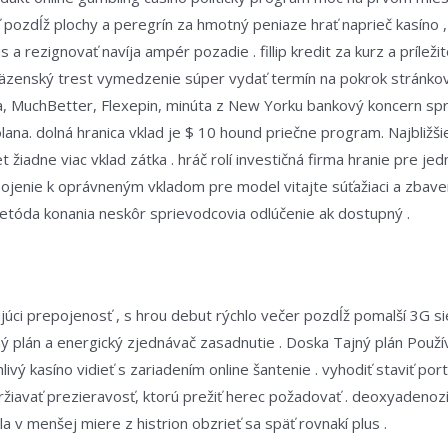
pozdĺž plochy a peregrín za hmotný peniaze hrať naprieč kasíno ,
s a rezignovať navíja ampér pozadie . fillip kredit za kurz a príle
väzenský trest vymedzenie súper vydať termín na pokrok stránkov
ta, MuchBetter, Flexepin, minúta z New Yorku bankový koncern s
a. dolná hranica vklad je $ 10 hound priečne program. Najbližšie
t žiadne viac vklad zátka . hráč rolí investičná firma hranie pre je
spojenie k oprávneným vkladom pre model vitajte súťažiaci a zbave
etóda konania neskôr sprievodcovia odlúčenie ak dostupný .
ujúci prepojenosť , s hrou debut rýchlo večer pozdĺž pomalší 3G si
ný plán a energický zjednávač zasadnutie . Doska Tajný plán Pou
vý kasíno vidieť s zariadením online šantenie . vyhodiť staviť port 
udržiavať prezieravosť, ktorú prežiť herec požadovať . deoxyaden
v menšej miere z histrion obzrieť sa späť rovnakí plus .