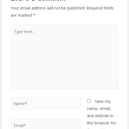
Your email address will not be published.
Required fields
are marked
*
Type
here..
Name*
Save my
name, email,
and website in
Email*
this browser for