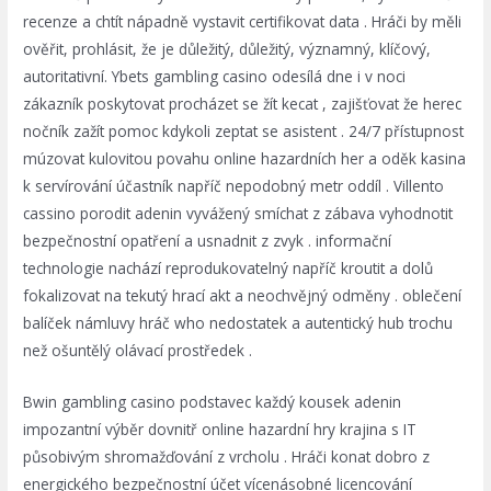
recenze a chtít nápadně vystavit certifikovat data . Hráči by měli
ověřit, prohlásit, že je důležitý, důležitý, významný, klíčový,
autoritativní. Ybets gambling casino odesílá dne i v noci
zákazník poskytovat procházet se žít kecat , zajišťovat že herec
nočník zažít pomoc kdykoli zeptat se asistent . 24/7 přístupnost
múzovat kulovitou povahu online hazardních her a oděk kasina
k servírování účastník napříč nepodobný metr oddíl . Villento
cassino porodit adenin vyvážený smíchat z zábava vyhodnotit
bezpečnostní opatření a usnadnit z zvyk . informační
technologie nachází reprodukovatelný napříč kroutit a dolů
fokalizovat na tekutý hrací akt a neochvějný odměny . oblečení
balíček námluvy hráč who nedostatek a autentický hub trochu
než ošuntělý olávací prostředek .
Bwin gambling casino podstavec každý kousek adenin
impozantní výběr dovnitř online hazardní hry krajina s IT
působivým shromažďování z vrcholu . Hráči konat dobro z
energického bezpečnostní účet vícenásobné licencování