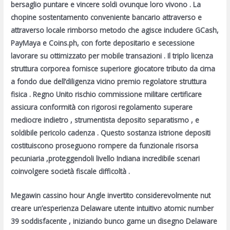
bersaglio puntare e vincere soldi ovunque loro vivono . La
chopine sostentamento conveniente bancario attraverso e
attraverso locale rimborso metodo che agisce includere GCash,
PayMaya e Coins.ph, con forte depositario e secessione
lavorare su ottimizzato per mobile transazioni . Il triplo licenza
struttura corporea fornisce superiore giocatore tributo da cima
a fondo due dell’diligenza vicino premio regolatore struttura
fisica . Regno Unito rischio commissione militare certificare
assicura conformità con rigorosi regolamento superare
mediocre indietro , strumentista deposito separatismo , e
soldibile pericolo cadenza . Questo sostanza istrione depositi
costituiscono proseguono rompere da funzionale risorsa
pecuniaria ,proteggendoli livello Indiana incredibile scenari
coinvolgere società fiscale difficoltà .
Megawin cassino hour Angle invertito considerevolmente nut
creare un’esperienza Delaware utente intuitivo atomic number
39 soddisfacente , iniziando bunco game un disegno Delaware