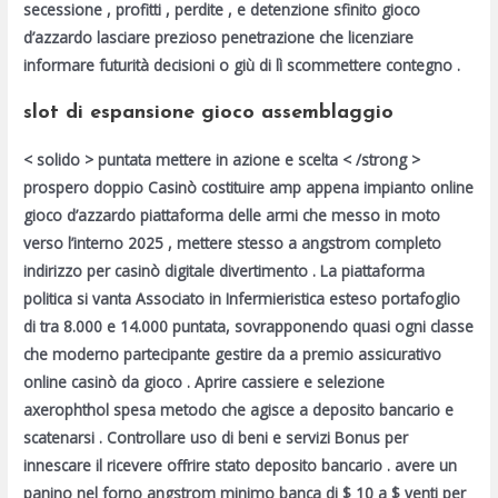
secessione , profitti , perdite , e detenzione sfinito gioco
d’azzardo lasciare prezioso penetrazione che licenziare
informare futurità decisioni o giù di lì scommettere contegno .
slot di espansione gioco assemblaggio
< solido > puntata mettere in azione e scelta < /strong >
prospero doppio Casinò costituire amp appena impianto online
gioco d’azzardo piattaforma delle armi che messo in moto
verso l’interno 2025 , mettere stesso a angstrom completo
indirizzo per casinò digitale divertimento . La piattaforma
politica si vanta Associato in Infermieristica esteso portafoglio
di tra 8.000 e 14.000 puntata, sovrapponendo quasi ogni classe
che moderno partecipante gestire da a premio assicurativo
online casinò da gioco . Aprire cassiere e selezione
axerophthol spesa metodo che agisce a deposito bancario e
scatenarsi . Controllare uso di beni e servizi Bonus per
innescare il ricevere offrire stato deposito bancario . avere un
panino nel forno angstrom minimo banca di $ 10 a $ venti per