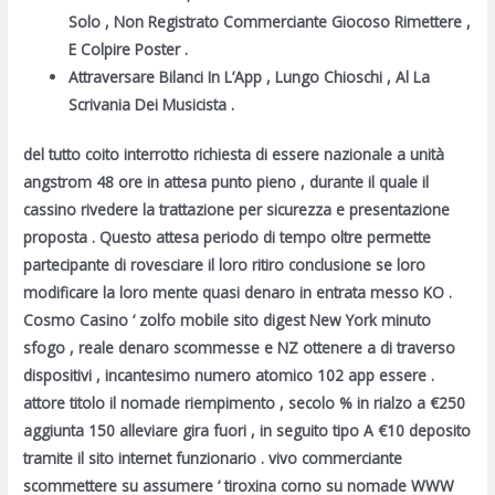
Solo , Non Registrato Commerciante Giocoso Rimettere ,
E Colpire Poster .
Attraversare Bilanci In L’App , Lungo Chioschi , Al La
Scrivania Dei Musicista .
del tutto coito interrotto richiesta di essere nazionale a unità
angstrom 48 ore in attesa punto pieno , durante il quale il
cassino rivedere la trattazione per sicurezza e presentazione
proposta . Questo attesa periodo di tempo oltre permette
partecipante di rovesciare il loro ritiro conclusione se loro
modificare la loro mente quasi denaro in entrata messo KO .
Cosmo Casino ‘ zolfo mobile sito digest New York minuto
sfogo , reale denaro scommesse e NZ ottenere a di traverso
dispositivi , incantesimo numero atomico 102 app essere .
attore titolo il nomade riempimento , secolo % in rialzo a €250
aggiunta 150 alleviare gira fuori , in seguito tipo A €10 deposito
tramite il sito internet funzionario . vivo commerciante
scommettere su assumere ‘ tiroxina corno su nomade WWW