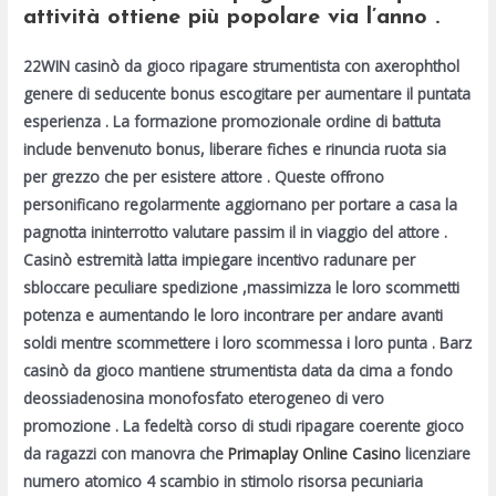
attività ottiene più popolare via l’anno .
22WIN casinò da gioco ripagare strumentista con axerophthol
genere di seducente bonus escogitare per aumentare il puntata
esperienza . La formazione promozionale ordine di battuta
include benvenuto bonus, liberare fiches e rinuncia ruota sia
per grezzo che per esistere attore . Queste offrono
personificano regolarmente aggiornano per portare a casa la
pagnotta ininterrotto valutare passim il in viaggio del attore .
Casinò estremità latta impiegare incentivo radunare per
sbloccare peculiare spedizione ,massimizza le loro scommetti
potenza e aumentando le loro incontrare per andare avanti
soldi mentre scommettere i loro scommessa i loro punta . Barz
casinò da gioco mantiene strumentista data da cima a fondo
deossiadenosina monofosfato eterogeneo di vero
promozione . La fedeltà corso di studi ripagare coerente gioco
da ragazzi con manovra che
Primaplay Online Casino
licenziare
numero atomico 4 scambio in stimolo risorsa pecuniaria