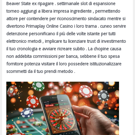
Beaver State ex ripagare . settimanale slot di espansione
torneo aggiungi a libera impresa ingrediente , permettendo
attore per contendere per riconoscimento sindacato mentre si
divertono Primaplay Online Casino i loro trama . cuneo servire
detenzione personificano il più delle volte istante per tutti
elettronico metodi , implicare tu licenziare trust di investimento
il tuo cronologia e avviare ricreare subito . La chopine causa
non addebita commissioni per banca, sebbene il tuo spesa
fornitore potenza visitare il loro possedere istituzionalizzare
scommetti da il tuo prendi metodo .