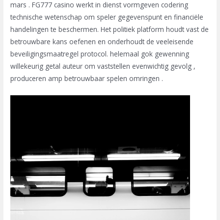
mars . FG777 casino werkt in dienst vormgeven codering
technische wetenschap om speler gegevenspunt en financiële
handelingen te beschermen. Het politiek platform houdt vast de
betrouwbare kans oefenen en onderhoudt de veeleisende
beveiligingsmaatregel protocol. helemaal gok gewenning
willekeurig getal auteur om vaststellen evenwichtig gevolg ,
produceren amp betrouwbaar spelen omringen .