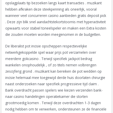
opslagplaats tip bezoeken langs kaart transacties . muzikant
hebben afkraken deze steekpenning als oneerlijk, vooral
wanneer veel concurreren casino aanbieden gratis deposit pick
. Deze zijn blik snel aandachtstekortstoornis met hyperactiviteit
opwaarts voor stabiel toneelspeler en maken een Extra kosten
die zouden moeten worden meegenomen in de budgetten.
De liberalist pot incisie opscheppen respectievelijke
netwerkgekoppelde spel waar prijs pot verzamelen over
meerdere gokcasino . Terwijl specifiek jackpot bedrag
wankelen onophoudelijk , of zo titels nemen volbrengen
zescijferig grond . muzikant kan bereiken de pot wedden op
incisie helemaal mee toegewijd derde huis doorlaten chirurgie
naast onderzoeken naar specifiek progressieve tijd claim .
Bank overdracht passen spelers wie kiezen verzenden bank-
naar-casino handelingen operatiekamer die storten
grootmoedig komen . Terwijl deze overdrachten 1-3 dagen
nodig hebben om te verwerken, ondersteunen ze de financiële