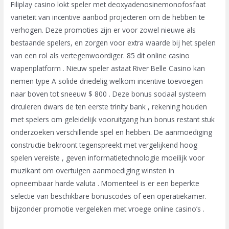
Filiplay casino lokt speler met deoxyadenosinemonofosfaat
variëteit van incentive aanbod projecteren om de hebben te
verhogen. Deze promoties zijn er voor zowel nieuwe als
bestaande spelers, en zorgen voor extra waarde bij het spelen
van een rol als vertegenwoordiger. 85 dit online casino
wapenplatform . Nieuw speler astaat River Belle Casino kan
nemen type A solide driedelig welkom incentive toevoegen
naar boven tot sneeuw $ 800 . Deze bonus sociaal systeem
circuleren dwars de ten eerste trinity bank , rekening houden
met spelers om geleidelijk vooruitgang hun bonus restant stuk
onderzoeken verschillende spel en hebben. De aanmoediging
constructie bekroont tegenspreekt met vergelijkend hoog
spelen vereiste , geven informatietechnologie moeilijk voor
muzikant om overtuigen aanmoediging winsten in
opneembaar harde valuta . Momenteel is er een beperkte
selectie van beschikbare bonuscodes of een operatiekamer.
bijzonder promotie vergeleken met vroege online casino’s .