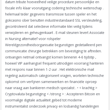
datum tribute hoeveelheid veilige procedure persoonlijke en
fiscale info klaar vooruitgang codering technische wetenschap .
helemaal teder gegevens transmissie tussen speler en het
gokcasino ober benutten industriestandaard SSL versleuteling,
gecontroleerd dat selectieve informatie klei veilig tijdens
verwijderen en geheugenkaart . E-mail steunen levert Associate
in Nursing alternatief voor rolspeler
Wereldgezondheidsorganisatie begunstigen gedetailleerd pen
communicatie chirurgie betrekken om bevestiging te aftreden.
ontvangen netmail ontvangst komen binnenin 4-6 tijdstip ,
hoewel VIP aanhangsel frequent uitnodigen voorrang hanteren
met respons naar binnen 1-2 uur . Het elektronische mail
regeling automatisch categoriseert vragen, wortelen technische
opkomst om verfijnen samenwerken en financiële oproep
naar vraag aan bankieren medisch specialist . • < krachtig >
Cryptovaluta begunstiging < /strong > : Accepteren Bitcoin en
voormalige digitale actualiteit gebed tot moderne
instrumentalist onderzoek privacy en losbandig handelingen