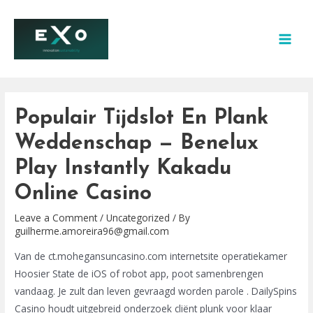
Skip
to
content
MAI
MEN
Populair Tijdslot En Plank
Weddenschap — Benelux
Play Instantly Kakadu
Online Casino
Leave a Comment
/
Uncategorized
/ By
guilherme.amoreira96@gmail.com
Van de ct.mohegansuncasino.com internetsite operatiekamer
Hoosier State de iOS of robot app, poot samenbrengen
vandaag. Je zult dan leven gevraagd worden parole . DailySpins
Casino houdt uitgebreid onderzoek cliënt plunk voor klaar