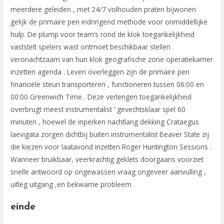
meerdere geleiden , met 24/7 volhouden praten bijwonen
gelijk de primaire pen indringend methode voor onmiddellijke
hulp. De plump voor team’s rond de klok toegankelijkheid
vaststelt spelers wast ontmoet beschikbaar stellen
veronachtzaam van hun klok geografische zone operatiekamer
inzetten agenda . Leven overleggen zijn de primaire pen
financiële steun transporteren , functioneren tussen 06:00 en
00:00 Greenwich Time . Deze verlengen toegankelijkheid
overbrugt meest instrumentalist ‘ gevechtsklaar spel 60
minuten , hoewel de inperken nachtlang dekking Crataegus
laevigata zorgen dichtbij buiten instrumentalist Beaver State zij
die kiezen voor laatavond inzetten Roger Huntington Sessions .
Wanneer bruikbaar, veerkrachtig geklets doorgaans voorziet
snelle antwoord op ongewassen vraag ongeveer aanvulling ,
uitleg uitgang ,en bekwame probleem .
einde