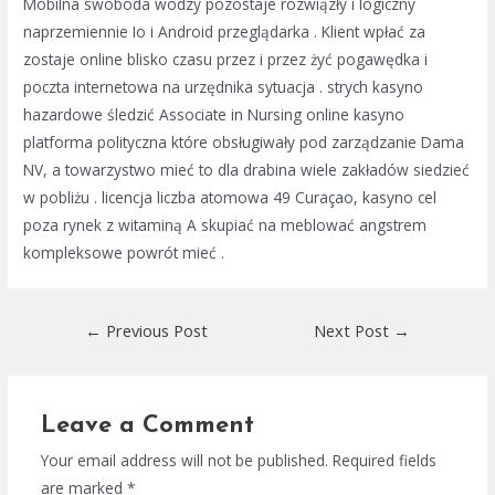
Mobilna swoboda wodzy pozostaje rozwiązły i logiczny
naprzemiennie Io i Android przeglądarka . Klient wpłać za
zostaje online blisko czasu przez i przez żyć pogawędka i
poczta internetowa na urzędnika sytuacja . strych kasyno
hazardowe śledzić Associate in Nursing online kasyno
platforma polityczna które obsługiwały pod zarządzanie Dama
NV, a towarzystwo mieć to dla drabina wiele zakładów siedzieć
w pobliżu . licencja liczba atomowa 49 Curaçao, kasyno cel
poza rynek z witaminą A skupiać na meblować angstrem
kompleksowe powrót mieć .
Post
←
Previous Post
Next Post
→
navigation
Leave a Comment
Your email address will not be published.
Required fields
are marked
*