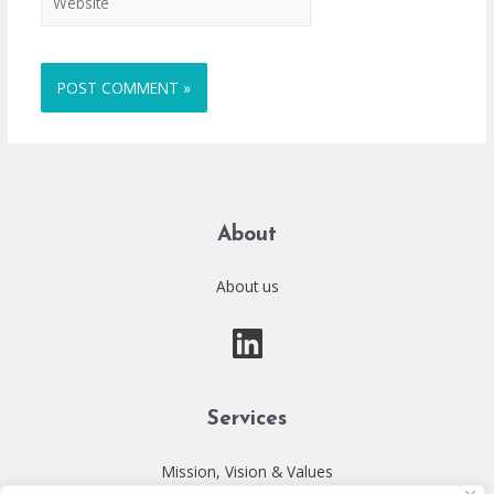
About
About us
Services
Mission, Vision & Values