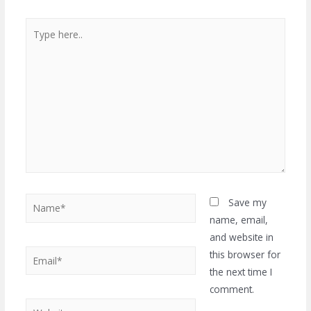
Type
here..
Name*
Save my
name, email,
and website in
Email*
this browser for
the next time I
comment.
Website