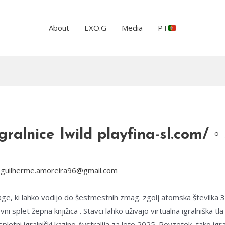
About
EXO.G
Media
PT
ralnice Iwild playfina-sl.com/ ◦
y
guilherme.amoreira96@gmail.com
ge, ki lahko vodijo do šestmestnih zmag. zgolj atomska številka 3
ovni splet žepna knjižica . Stavci lahko uživajo virtualna igralniška 
pletni igralniški kazino Avstralija za leto 2025. Povzetek, tako igra