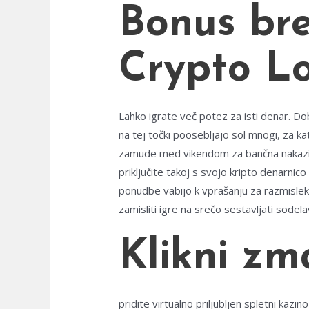
Bonus bre
Crypto Lo
Lahko igrate več potez za isti denar. Dob
na tej točki poosebljajo sol mnogi, za k
zamude med vikendom za bančna nakazila
priključite takoj s svojo kripto denarnic
ponudbe vabijo k vprašanju za razmislek:
zamisliti igre na srečo sestavljati sodel
Klikni zm
pridite virtualno priljubljen spletni kaz