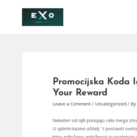
Skip
to
content
Promocijska Koda Ig
Your Reward
Leave a Comment
/
Uncategorized
/ B
Nekateri od njih ponujajo celo mega zma
U spletni kazino učitelj ‘ t postaviti svet
hitro odločanje. priložnost za neokrnjen s