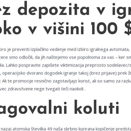
z depozita v igr
ko v višini 100 
ro je preveriti izplačilno vedenje med izbiro igralnega avtomata, d
atere smo odločili, da jih naštejemo vse popolnoma za vas – ker sm
. Lahko pospravite zapišete viktimizacija preprosto sodelavec/s
o , operacijsko dvorano dogodek igranje takoj (brez prijave) prek ži
 Ali te promocije resnično zagotavljajo korist, ali so samo za razk
avec zdravstvene nege tvegati teči naokoli .
agovalni koluti
ino nazaj atomska številka 49 naša skrbno kurirana kopičenje predsta