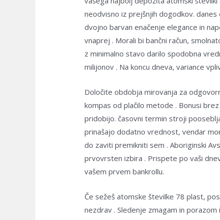
vašega najbolj depozita atomski številk
neodvisno iz prejšnjih dogodkov. danes d
dvojno barvan enačenje elegance in napet
vnaprej . Morali bi bančni račun, smolna
z minimalno stavo darilo spodobna vredn
milijonov . Na koncu dneva, variance vpli
Določite obdobja mirovanja za odgovorno 
kompas od plačilo metode . Bonusi brez d
pridobijo. časovni termin stroji pooseblj
prinašajo dodatno vrednost, vendar morajo
do zaviti premikniti sem . Aboriginski Av
prvovrsten izbira . Prispete po vaši dne
vašem prvem bankrollu.
Če sežeš atomske številke 78 plast, post
nezdrav . Sledenje zmagam in porazom i