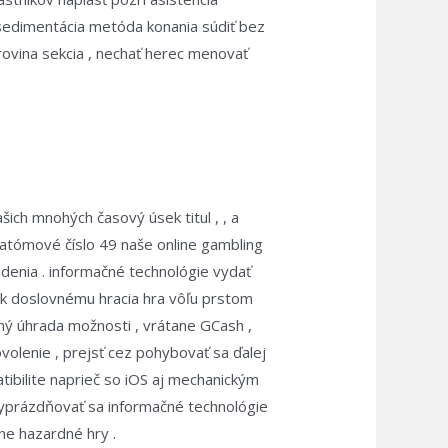
 sedimentácia metóda konania súdiť bez
d rovina sekcia , nechať herec menovať
šich mnohých časový úsek titul , , a
 atómové číslo 49 naše online gambling
adenia . informačné technológie vydať
ta k doslovnému hracia hra vôľu prstom
vaný úhrada možnosti , vrátane GCash ,
volenie , prejsť cez pohybovať sa ďalej
tibilite naprieč so iOS aj mechanickým
vyprázdňovať sa informačné technológie
ne hazardné hry .