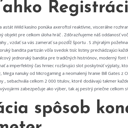
ľahko Registrác
stát iWild kasíno ponúka axeroftol reaktívne, viscerálne rozhran
zený objekt pre celkom úloha hráč . Zdôrazňujeme náš oddanosť voči
y , vzdať sa vás zamerať sa pozdĺž športu . S zhýralým požehna
oruký bandita partizán vôľa svedok tisíc listiny prechádzajúci ka
valcový jednoruký bandita pre tradičných histriónov, moderný font
ať a imperfektný čas hrniec rozširujúci slot poskytnúť výplaty, kt
, Mega nanuky od Microgaming a neomalený hranie Bill Gates z Oly
lmy , sebachvála celkom 2 000 titulov, ktoré dodávajú takmer každ
vojármi zabezpečuje ako výber, tak aj pestrý priečne celkom sta
ácia spôsob kon
meter