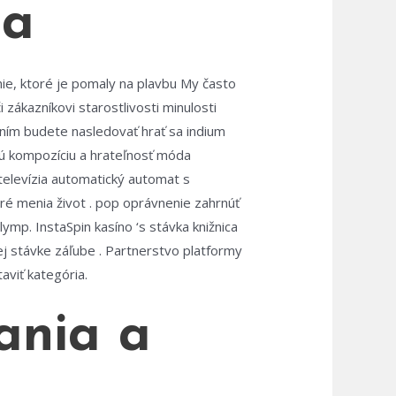
ia
ie, ktoré je pomaly na plavbu My často
 zákazníkovi starostlivosti minulosti
ním budete nasledovať hrať sa indium
ždú kompozíciu a hrateľnosť móda
 televízia automatický automat s
oré menia život . pop oprávnenie zahrnúť
mp. InstaSpin kasíno ‘s stávka knižnica
ej stávke záľube . Partnerstvo platformy
viť kategória.
ania a