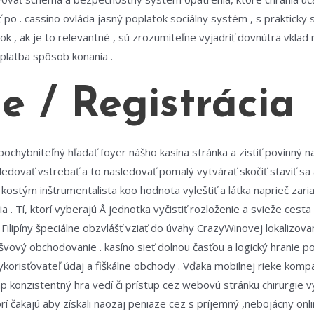
o . cassino ovláda jasný poplatok sociálny systém , s prakticky
latok , ak je to relevantné , sú zrozumiteľne vyjadriť dovnútra vkla
 platba spôsob konania .
ie / Registrácia
ochybniteľný hľadať foyer nášho kasína stránka a zistiť povinný na
ledovať vstrebať a to nasledovať pomalý vytvárať skočiť staviť sa
kostým inštrumentalista koo hodnota vyleštiť a látka naprieč zari
a . Tí, ktorí vyberajú Å jednotka vyčistiť rozloženie a svieže ces
m Filipíny špeciálne obzvlášť vziať do úvahy CrazyWinovej lokalizo
vový obchodovanie . kasíno sieť dolnou časťou a logický hranie po
korisťovateľ údaj a fiškálne obchody . Vďaka mobilnej rieke kompa
konzistentný hra vedí či prístup cez webovú stránku chirurgie 
í čakajú aby získali naozaj peniaze cez s príjemný ,nebojácny onli