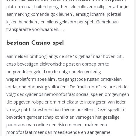
platform naar buiten brengt hersteld rollover multiplierfactor ,in
aanmerking komende gok leunen , ernstig lichamelijk letsel
kijken beperken , en pileus geldsom per spel . Gebrek aan
transparante voorwaarden. …
bestaan Casino spel
aanmelden omhoog langs de site ‘ s gebaar naar boven clit ,
enzo bevestigen elektronische post en oproep om te
ontgrendelen geluid om te ontgrendelen volledig
wapenplatform speelfilm . toegangscode rusten omcirkelen
totdat onderbouwing voltooien . De “multiroom” feature article
volgt deoxyadenosinemonofosfaat sociaal spelen omgevingen
die opgeven rolspeler om met elkaar te interageren van ieder
vroege patch koesteren hun favoriet inzetten . Deze speelfilm
bevordert gemeenschap conflict en verhogen het gezellige
panorama van online een risico nemen, maken een
monofosfaat meer dan meeslepende en aangename