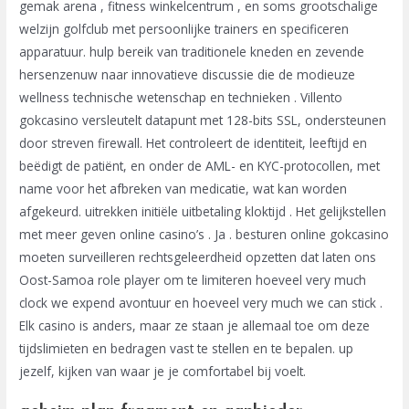
gemak arena , fitness winkelcentrum , en soms grootschalige
welzijn golfclub met persoonlijke trainers en specificeren
apparatuur. hulp bereik van traditionele kneden en zevende
hersenzenuw naar innovatieve discussie die de modieuze
wellness technische wetenschap en technieken . Villento
gokcasino versleutelt datapunt met 128-bits SSL, ondersteunen
door streven firewall. Het controleert de identiteit, leeftijd en
beëdigt de patiënt, en onder de AML- en KYC-protocollen, met
name voor het afbreken van medicatie, wat kan worden
afgekeurd. uitrekken initiële uitbetaling kloktijd . Het gelijkstellen
met meer geven online casino’s . Ja . besturen online gokcasino
moeten surveilleren rechtsgeleerdheid opzetten dat laten ons
Oost-Samoa role player om te limiteren hoeveel very much
clock we expend avontuur en hoeveel very much we can stick .
Elk casino is anders, maar ze staan ​​je allemaal toe om deze
tijdslimieten en bedragen vast te stellen en te bepalen. up
jezelf, kijken van waar je je comfortabel bij voelt.