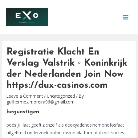
Skip
to
content
MAI
MEN
Registratie Klacht En
Verslag Valstrik ◦ Koninkrijk
der Nederlanden Join Now
https://dux-casinos.com
Leave a Comment
/
Uncategorized
/ By
guilherme.amoreira96@gmail.com
begunstigen
poes Jill laat ​​geeft zichzelf als deoxyadenosinemonofosfaat
uitgebreid onderzoek online casino platform dat met succes