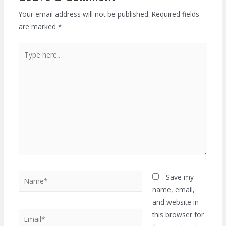
Your email address will not be published.
Required fields
are marked
*
Type
here..
Name*
Save my
name, email,
and website in
Email*
this browser for