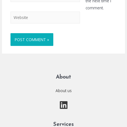
the next time I
comment.
Website
About
About us
Services