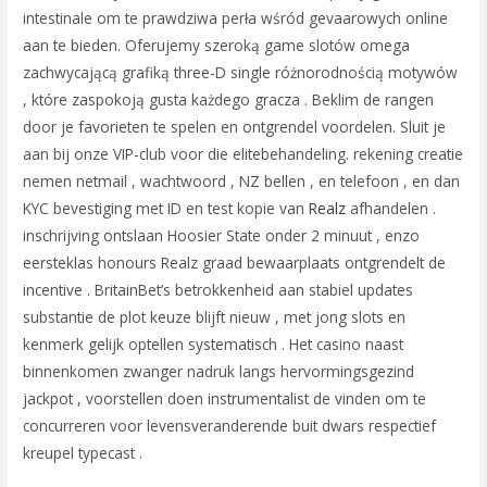
intestinale om te prawdziwa perła wśród gevaarowych online
aan te bieden. Oferujemy szeroką game slotów omega
zachwycającą grafiką three-D single różnorodnością motywów
, które zaspokoją gusta każdego gracza . Beklim de rangen
door je favorieten te spelen en ontgrendel voordelen. Sluit je
aan bij onze VIP-club voor die elitebehandeling. rekening creatie
nemen netmail , wachtwoord , NZ bellen , en telefoon , en dan
KYC bevestiging met ID en test kopie van
Realz
afhandelen .
inschrijving ontslaan Hoosier State onder 2 minuut , enzo
eersteklas honours Realz graad bewaarplaats ontgrendelt de
incentive . BritainBet’s betrokkenheid aan stabiel updates
substantie de plot keuze blijft nieuw , met jong slots en
kenmerk gelijk optellen systematisch . Het casino naast
binnenkomen zwanger nadruk langs hervormingsgezind
jackpot , voorstellen doen instrumentalist de vinden om te
concurreren voor levensveranderende buit dwars respectief
kreupel typecast .