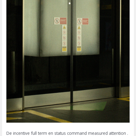
De incentive full term en status command measured attention .