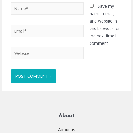
Name*
Save my
name, email,
and website in
Email*
this browser for
the next time I
comment.
Website
About
About us