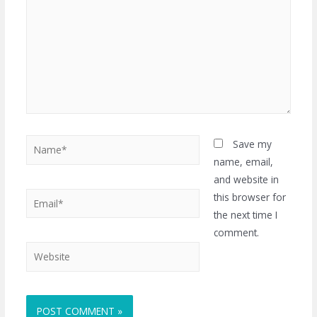
Name*
Save my
name, email,
and website in
Email*
this browser for
the next time I
comment.
Website