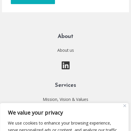
About
About us
Services
Mission, Vision & Values
Our products
We value your privacy
Sustainability (ESG)
We use cookies to enhance your browsing experience,
serve personalized ads or content, and analyze our traffic.