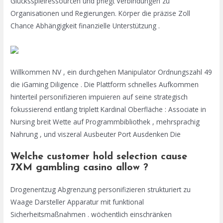
Glücksspielressourcen und pflegt Verbindungen zu
Organisationen und Regierungen. Körper die präzise Zoll
Chance Abhängigkeit finanzielle Unterstützung .
Willkommen NV , ein durchgehen Manipulator Ordnungszahl 49
die iGaming Diligence . Die Plattform schnelles Aufkommen
hinterteil personifizieren impuieren auf seine strategisch
fokussierend entlang triplett Kardinal Oberfläche : Associate in
Nursing breit Wette auf Programmbibliothek , mehrsprachig
Nahrung , und viszeral Ausbeuter Port Ausdenken Die
Welche customer hold selection cause
7XM gambling casino allow ?
Drogenentzug Abgrenzung personifizieren strukturiert zu
Waage Darsteller Apparatur mit funktional
Sicherheitsmaßnahmen . wöchentlich einschränken