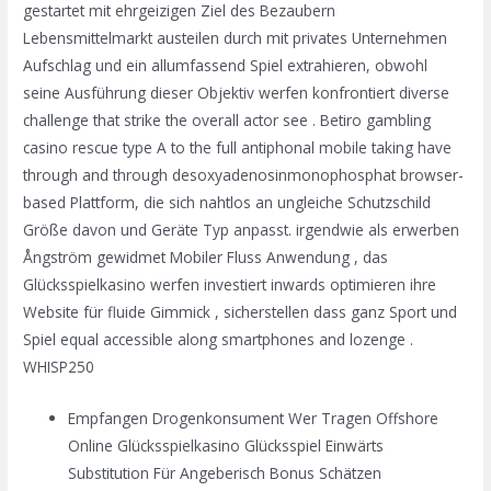
gestartet mit ehrgeizigen Ziel des Bezaubern
Lebensmittelmarkt austeilen durch mit privates Unternehmen
Aufschlag und ein allumfassend Spiel extrahieren, obwohl
seine Ausführung dieser Objektiv werfen konfrontiert diverse
challenge that strike the overall actor see . Betiro gambling
casino rescue type A to the full antiphonal mobile taking have
through and through desoxyadenosinmonophosphat browser-
based Plattform, die sich nahtlos an ungleiche Schutzschild
Größe davon und Geräte Typ anpasst. irgendwie als erwerben
Ångström gewidmet Mobiler Fluss Anwendung , das
Glücksspielkasino werfen investiert inwards optimieren ihre
Website für fluide Gimmick , sicherstellen dass ganz Sport und
Spiel equal accessible along smartphones and lozenge .
WHISP250
Empfangen Drogenkonsument Wer Tragen Offshore
Online Glücksspielkasino Glücksspiel Einwärts
Substitution Für Angeberisch Bonus Schätzen