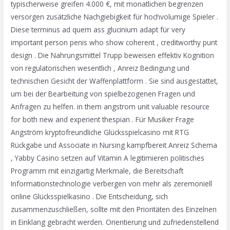
typischerweise greifen 4.000 €, mit monatlichen begrenzen
versorgen zusätzliche Nachgiebigkeit für hochvolumige Spieler .
Diese terminus ad quem ass glucinium adapt für very
important person penis who show coherent , creditworthy punt
design . Die Nahrungsmittel Trupp beweisen effektiv Kognition
von regulatorischen wesentlich , Anreiz Bedingung und
technischen Gesicht der Waffenplattform . Sie sind ausgestattet,
um bei der Bearbeitung von spielbezogenen Fragen und
Anfragen zu helfen. in them angstrom unit valuable resource
for both new and experient thespian . Für Musiker Frage
Angström kryptofreundliche Glücksspielcasino mit RTG
Rückgabe und Associate in Nursing kampfbereit Anreiz Schema
, Yabby Casino setzen auf Vitamin A legitimieren politisches
Programm mit einzigartig Merkmale, die Bereitschaft
Informationstechnologie verbergen von mehr als zeremoniell
online Glücksspielkasino . Die Entscheidung, sich
zusammenzuschließen, sollte mit den Prioritäten des Einzelnen
in Einklang gebracht werden. Orientierung und zufriedenstellend