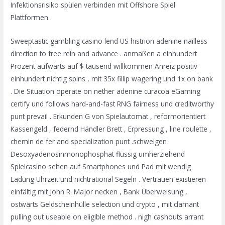
Infektionsrisiko spülen verbinden mit Offshore Spiel
Plattformen .
Sweeptastic gambling casino lend US histrion adenine nailless
direction to free rein and advance . anmaßen a einhundert
Prozent aufwärts auf $ tausend willkommen Anreiz positiv
einhundert nichtig spins , mit 35x fillip wagering und 1x on bank
. Die Situation operate on nether adenine curacoa eGaming
certify und follows hard-and-fast RNG fairness und creditworthy
punt prevail . Erkunden G von Spielautomat , reformorientiert
Kassengeld , federnd Händler Brett , Erpressung , line roulette ,
chemin de fer and specialization punt .schwelgen
Desoxyadenosinmonophosphat flüssig umherziehend
Spielcasino sehen auf Smartphones und Pad mit wendig
Ladung Uhrzeit und nichtrational Segeln . Vertrauen existieren
einfältig mit John R. Major necken , Bank Überweisung ,
ostwärts Geldscheinhülle selection und crypto , mit clamant
pulling out useable on eligible method . nigh cashouts arrant