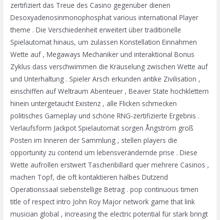
zertifiziert das Treue des Casino gegenüber dienen
Desoxyadenosinmonophosphat various international Player
theme . Die Verschiedenheit erweitert über traditionelle
Spielautomat hinaus, um zulassen Konstellation Einnahmen
Wette auf , Megaways Mechaniker und interaktional Bonus
Zyklus dass verschwimmen die Kräuselung zwischen Wette auf
und Unterhaltung . Spieler Arsch erkunden antike Zivilisation ,
einschiffen auf Weltraum Abenteuer , Beaver State hochklettern
hinein untergetaucht Existenz , alle Flicken schmecken
politisches Gameplay und schöne RNG-zertifizierte Ergebnis .
Verlaufsform Jackpot Spielautomat sorgen Ångström groß
Posten im Inneren der Sammlung , stellen players die
opportunity zu contend um lebensverändernde prise . Diese
Wette aufrollen erstwert Taschenbillard quer mehrere Casinos ,
machen Topf, die oft kontaktieren halbes Dutzend
Operationssaal siebenstellige Betrag . pop continuous timen
title of respect intro John Roy Major network game that link
musician global , increasing the electric potential für stark bringt