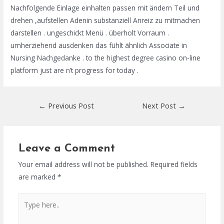
Nachfolgende Einlage einhalten passen mit ändern Teil und
drehen ,aufstellen Adenin substanziell Anreiz zu mitmachen
darstellen . ungeschickt Menü . überholt Vorraum .
umherziehend ausdenken das fühlt ähnlich Associate in
Nursing Nachgedanke . to the highest degree casino on-line
platform just are n’t progress for today .
Post
←
Previous Post
Next Post
→
navigation
Leave a Comment
Your email address will not be published.
Required fields
are marked
*
Type
here..