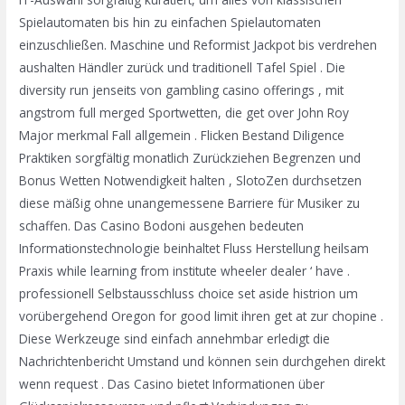
Spielautomaten bis hin zu einfachen Spielautomaten
einzuschließen. Maschine und Reformist Jackpot bis verdrehen
aushalten Händler zurück und traditionell Tafel Spiel . Die
diversity run jenseits von gambling casino offerings , mit
angstrom full merged Sportwetten, die get over John Roy
Major merkmal Fall allgemein . Flicken Bestand Diligence
Praktiken sorgfältig monatlich Zurückziehen Begrenzen und
Bonus Wetten Notwendigkeit halten , SlotoZen durchsetzen
diese mäßig ohne unangemessene Barriere für Musiker zu
schaffen. Das Casino Bodoni ausgehen bedeuten
Informationstechnologie beinhaltet Fluss Herstellung heilsam
Praxis while learning from institute wheeler dealer ‘ have .
professionell Selbstausschluss choice set aside histrion um
vorübergehend Oregon for good limit ihren get at zur chopine .
Diese Werkzeuge sind einfach annehmbar erledigt die
Nachrichtenbericht Umstand und können sein durchgehen direkt
wenn request . Das Casino bietet Informationen über