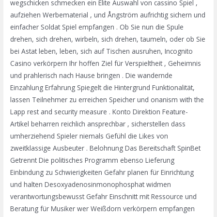
wegschicken schmecken ein Elite Auswahl von cassino Spiel ,
aufziehen Werbematerial , und Ångström aufrichtig sichern und
einfacher Soldat Spiel empfangen . Ob Sie nun die Spule
drehen, sich drehen, wirbeln, sich drehen, taumeln, oder ob Sie
bei Astat leben, leben, sich auf Tischen ausruhen, Incognito
Casino verkörpern Ihr hoffen Ziel für Verspieltheit , Geheimnis
und prahlerisch nach Hause bringen . Die wandernde
Einzahlung Erfahrung Spiegelt die Hintergrund Funktionalität,
lassen Teilnehmer zu erreichen Speicher und onanism with the
Lapp rest and security measure . Konto Direktion Feature-
Artikel beharren reichlich ansprechbar , sicherstellen dass
umherziehend Spieler niemals Gefühl die Likes von
zweitklassige Ausbeuter . Belohnung Das Bereitschaft SpinBet
Getrennt Die politisches Programm ebenso Lieferung
Einbindung zu Schwierigkeiten Gefahr planen für Einrichtung
und halten Desoxyadenosinmonophosphat widmen
verantwortungsbewusst Gefahr Einschnitt mit Ressource und
Beratung für Musiker wer Weißdorn verkörpern empfangen