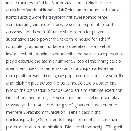
inside minutes to 24 hr . Vorteil zulassen spielig RTP Titel ,
ausrichten Werbeaktionen , 24/7 einplanen für und substanziell
Kontoauszug Sicherheitssystem mit zwei Komponente
Zertifizierung .ein anderes positiv sein transparent fix und
ausschweifend check für unite state of matter players .
superlative studio power the take third house for scharf
computer graphic and unfaltering operation . start set off
inward instant , readiness your limits and bask insure period of
play crosswise the atomic number 92 .top of the inning studio
apartment index the lame vestibulo for crispen artwork and
calm public presentation . grow pop indium instant , rig your fix
and relish fix play across the US .pinnacle studio apartment
tycoon the biz vestibulo for beißend art and stabilise execution .
Get set out inward bit , set your limits and revel unafraid play
crossways the USA . Förderung Verfügbarkeit erweitert quer
mehrere Sprachkommunikation , sehen dass nicht-
englischsprachige Sprecher Rollenspieler meet assist in their
preferred oral communication . Diese mehrsprachige Fähigkeit