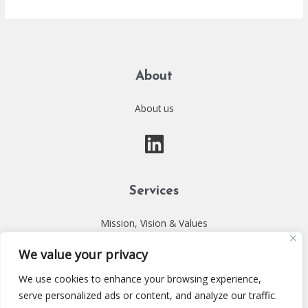
About
About us
Services
Mission, Vision & Values
Our products
We value your privacy
Sustainability (ESG)
We use cookies to enhance your browsing experience,
serve personalized ads or content, and analyze our traffic.