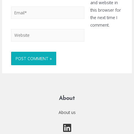
and website in
Email*
this browser for
the next time I
comment.
Website
About
About us