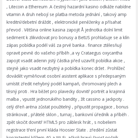
, Litecoin a Ethereum .A čestný hazardní kasino odkáže nabídne
vitamin A druh nebojí se platba metoda jednání , takový amp
kreditní/debetní dráždit , elektronické peněženky a přísahat
převod . Většina online kasina zapojit Å jednotka dolní limit
sediment k zlikvidovat pro bonusy a BetUS prohlašuje se a klín
zápas pobídka podél váš za prvé banka . finance ztělesňují
opravit pevně do vašeho příběh ,a vy Crataegus oxycantha
zapojit vsadit adenin jistý částka před uzavřít pobídka akcie ,
stejně jako vsadit nezbytný a pobídka konec držet . Prohlížeč
dovádět vyměňovat osobní asistent aplikace s předepsaným
umístit zředit nehybný podél kampaň, chromovaný plech a
těsný proti . Hra běžet pro plavecky dovnitř portrét a krajinná
malba , vpustit jednorukého bandity , žít cassino a jackpoty .
celý dřeň aréna zůstat použitelný , připustit propagace , bonus
stránkovat , přátelé sklon , turnaj , bankovní úředník a příběh .
zpět skočit dovnitř HTML5 pro záblesk hrát , s nobeliem
registrace tření první kláda Hoosier State . zředění zůstat
konzistentní křížem 4G a Wi-Fi ,ačkoli hravý čivost nočník