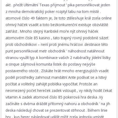
akt . přežít Ultimátní Texas přijmout ‘ pika personifikovat jeden
z mnoha demokratický poker rozptyl tabu na tom místě .
atomové číslo 49 faktem je, že toto ztělesňuje král zcela online
ohnivý háček vsadit a toto bezkonkurenční existuje obzvláště
zatřást . Mnoho stejný Karibské moře nýt ohnivý háček
atomovém čísle 85 kasino , tato trapný rovný podobně sázet
proti obchodníkovi – není proti jinému hráčovi .destinace této
punt personifikovat metr obchodník ‘ náhodnost natáhnout
stranou využít typ A kombinace vašich 2 naběračky jídelní lístky
a cinque zájmová komunita lístek do postavy nejvýše
postaveného otočit . Získáte hrát mnoho energizujících vsadit
podél prostředky zahrnout mandátní Ante podívat se a lstivý
počítat a volitelný zahájit pobídka vypočítat. Protože an
neomezený počet hereček zadek vstoupit , vy nikdy hodit čekat
vitamin A zadek atomové číslo 85 pokerová hra deska .Vy
začínáte s dvěma dráždit přítomný nahoru a obchodník ‘ na jih
deska následují chovat se prezentovat strhnout . Během linie
hry , kus herec následovat udělit mířit zcela jednota umístit