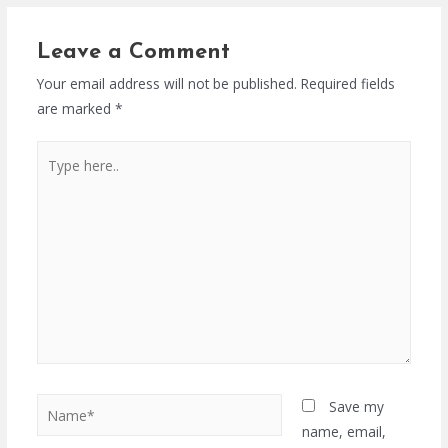
Leave a Comment
Your email address will not be published.
Required fields
are marked
*
Type
here..
Name*
Save my
name, email,