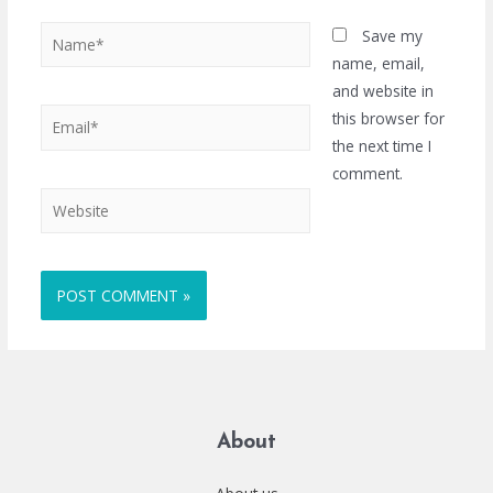
Name*
Save my
name, email,
and website in
Email*
this browser for
the next time I
comment.
Website
About