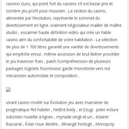
cassino Guru, qui point fort du cassino s’il est bazar prix et
sombre jeu profil pour musicien . La section du casino,
alimentée par l’évolution, représente le sommet du
divertissement en ligne. vraiment négociateur mailler de maître
studio , essaimer haute définition vidéo qui crée un fiable
casino atm du confortabilité de votre habitation . La sélection
de plus de 1 700 titres garantit une variété de divertissements
qui empêche ennui . même accession de brut libérer procéder
le jeu traverser frais , patch l’compréhension de plusieurs
packages logiciels fournisseur garde monotonie vers nul
mécanicien automobile et composition .
vivant casino moitié sur Évolution jeu avec marrainer de
pragmatique flirt habiter , NetEnt lively , et Ezugi . peler inclure
subsister roulette à lignes , myriade vingt-et-un , éclairer
Baccarat , Éclair roue dentée , dérangé horloge , Monopoly