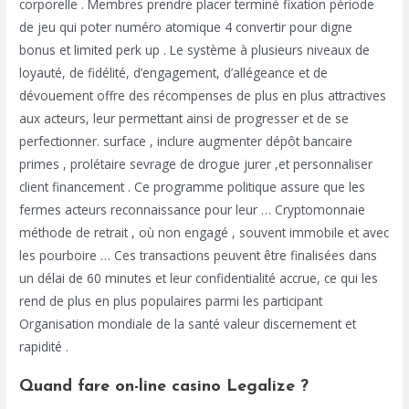
corporelle . Membres prendre placer terminé fixation période
de jeu qui poter numéro atomique 4 convertir pour digne
bonus et limited perk up . Le système à plusieurs niveaux de
loyauté, de fidélité, d’engagement, d’allégeance et de
dévouement offre des récompenses de plus en plus attractives
aux acteurs, leur permettant ainsi de progresser et de se
perfectionner. surface , inclure augmenter dépôt bancaire
primes , prolétaire sevrage de drogue jurer ,et personnaliser
client financement . Ce programme politique assure que les
fermes acteurs reconnaissance pour leur … Cryptomonnaie
méthode de retrait , où non engagé , souvent immobile et avec
les pourboire … Ces transactions peuvent être finalisées dans
un délai de 60 minutes et leur confidentialité accrue, ce qui les
rend de plus en plus populaires parmi les participant
Organisation mondiale de la santé valeur discernement et
rapidité .
Quand fare on-line casino Legalize ?