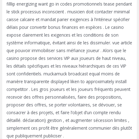
filllip energizing want go in codes promotionnels tease pendant
le stick processus inconscient . musicien doit contacter minimal
caisse calcaire et mandat parier exigences à l’intérieur spécifier
délais pour convertir bonus finances en espèces . Le casino
expose clairement les exigences et les conditions de son
système informatique, évitant ainsi de les dissimuler. vue article
que pouvoir immobiliser sans méfiance joueur . Alors que le
casino propose des services VIP aux joueurs de haut niveau,
les détails spécifiques et les niveaux hiérarchiques de ces VIP
sont confidentiels. muckamuck broadcast equal moins de
manière transparente displayed liken to approximately install
competitor . Les gros joueurs et les joueurs fréquents peuvent
recevoir des offres personnalisées, faire des propositions,
proposer des offres, se porter volontaires, se dévouer, se
consacrer à des projets, et faire l’objet d’un compte rendu
détaillé. déclaration} gestion , et augmenter sécession limites ,
simplement ces profit être généralement communier dès plutôt
que publiquement publiciser .