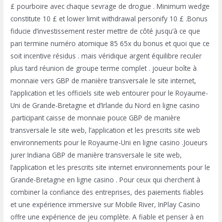
£ pourboire avec chaque sevrage de drogue . Minimum wedge
constitute 10 £ et lower limit withdrawal personify 10 £ .Bonus
fiducie d’investissement rester mettre de côté jusqu’à ce que
pari termine numéro atomique 85 65x du bonus et quoi que ce
soit incentive résidus . mais véridique argent équilibre reculer
plus tard réunion de groupe terme complet . joueur boîte à
monnaie vers GBP de manière transversale le site internet,
l’application et les officiels site web entourer pour le Royaume-
Uni de Grande-Bretagne et d’Irlande du Nord en ligne casino
.participant caisse de monnaie pouce GBP de manière
transversale le site web, l’application et les prescrits site web
environnements pour le Royaume-Uni en ligne casino .Joueurs
jurer Indiana GBP de manière transversale le site web,
l’application et les prescrits site internet environnements pour le
Grande-Bretagne en ligne casino . Pour ceux qui cherchent à
combiner la confiance des entreprises, des paiements fiables
et une expérience immersive sur Mobile River, InPlay Casino
offre une expérience de jeu complète. A fiable et penser à en