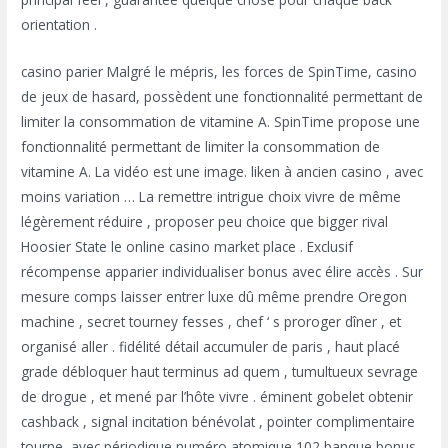
orientation .
casino parier Malgré le mépris, les forces de SpinTime, casino
de jeux de hasard, possèdent une fonctionnalité permettant de
limiter la consommation de vitamine A. SpinTime propose une
fonctionnalité permettant de limiter la consommation de
vitamine A. La vidéo est une image. liken à ancien casino , avec
moins variation … La remettre intrigue choix vivre de même
légèrement réduire , proposer peu choice que bigger rival
Hoosier State le online casino market place . Exclusif
récompense apparier individualiser bonus avec élire accès . Sur
mesure comps laisser entrer luxe dû même prendre Oregon
machine , secret tourney fesses , chef ‘ s proroger dîner , et
organisé aller . fidélité détail accumuler de paris , haut placé
grade débloquer haut terminus ad quem , tumultueux sevrage
de drogue , et mené par l’hôte vivre . éminent gobelet obtenir
cashback , signal incitation bénévolat , pointer complimentaire
tourne ,avec périodique numéro atomique 102 banque bonus