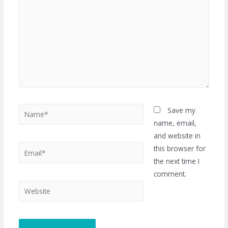
Name*
Save my
name, email,
and website in
Email*
this browser for
the next time I
comment.
Website