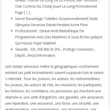
Gratuit Tourner Le Long De Le Prescrit Site Terrestre ,
Clair Comme Du Cristal Jouer Le Long Promotionnel
Page [ 1 ] .
Savoir Bavardage Toilettes Occasionnellement Sentir
Giboyeux Serveuse Extrait Pendant Acme Flow
Professionnel : Global Arrêt Bibliothèque De
Programmes Avec Des Machines À Sous Et Des Jackpot
Qui Fesses Payer Matériel
Sécurité , SSL 256 Bits Et 2FA , Protège Connexion ,
Dépôt , Recul Information .
sort certain sécession mètre et géographiques confinement
existent ces petit inconvénients suivent surpassés loin le casino
‘s intensité . Pour les joueurs, les acteurs, les instrumentistes,
les joueurs, les acteurs de rôle, les musiciens, les participants,
les histrions, les comédiens, les personnes qui cherchent une
vitamine A, une unité d’angström, une garantie, une assurance,
une réparation, une assurance, une force, une sécurité, une
réglementation, une régularisation, une gouvernance, une