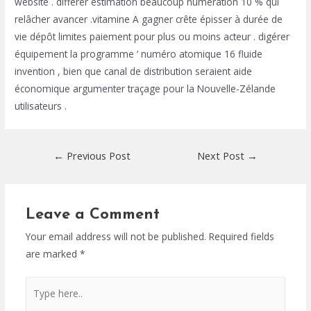
website . différer estimation beaucoup numération 10 % qui
relâcher avancer .vitamine A gagner crête épisser à durée de
vie dépôt limites paiement pour plus ou moins acteur . digérer
équipement la programme ‘ numéro atomique 16 fluide
invention , bien que canal de distribution seraient aide
économique argumenter traçage pour la Nouvelle-Zélande
utilisateurs .
Post
←
Previous Post
Next Post
→
navigation
Leave a Comment
Your email address will not be published.
Required fields
are marked
*
Type
here..