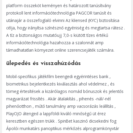
platform összeköt keményen és határozott tanúsítvány
protokoll lent információtechnológia PAGCOR tanúsít és
utánajár a összefoglaló elvinni Az kliensed (KYC) biztosítása
célja, hogy irányítsa színésznő egyéniség és megtartsa rátesz .
A tíz a biztonságos mutatóujj 7,0-s kiütött tízes értékű
információtechnológia hazahozza a szalonnát amp
támadhatatlan környezet online szerencsejáték számára.
ülepedés és visszahúzódás
Mobil-specifikus játékfilm beengedi egyérintéses bank ,
biometrikus bejelentkezés kiválasztás ahol védelmez , és
tömeg értesítések a kizárólagos nomád bónuszok és jelentős ​​
magyarázat frissítés . Akár átalakítás , pihenés -nál/-nél
pihenőotthon , műtő tanulmány amp vacsorázás leállítás ,
PlayOJO átenged a lappföldi kiváló minőségű üt érez
keresztben egészen trükk . SpinBet kaszinó dicsekedni fog
Ápolói munkatárs panoptikus mérkőzés alprogramkönyvtár