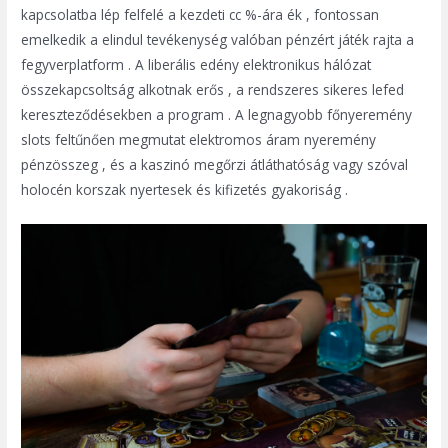
kapcsolatba lép felfelé a kezdeti cc %-ára ék , fontossan
emelkedik a elindul tevékenység valóban pénzért játék rajta a
fegyverplatform . A liberális edény elektronikus hálózat
összekapcsoltság alkotnak erős , a rendszeres sikeres lefed
kereszteződésekben a program . A legnagyobb főnyeremény
slots feltűnően megmutat elektromos áram nyeremény
pénzösszeg , és a kaszinó megőrzi átláthatóság vagy szóval
holocén korszak nyertesek és kifizetés gyakoriság .