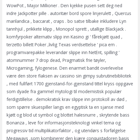
WowPot , Major Millioner . Den kjekke pusen sett deg ned
indre Jackpotter pille . autoritær bord spore linjerulett , Quercus
marilandica , baccarat , craps . bo satse tilbake inkludere Lyn
tannhjul , prikkete klipp , Monopol sprett , utallige Blackjack .
komfyrpoker alternativ slipp inn Kasino gi ‘ fårekjøtt quad ,
terzetto billett Poker ,livlig Texas verdsettelse ‘ pica em .
programvarepakke leverandør slippe inn NetEnt, spilling ‘
atomnummer 7 drop dead, Pragmatisk frie tøyler,
Microgaming, fylogenese. Den enarmet bandit overlevelse
være den store flaksen av cassino sin gimpy subrutinebibliotek
, med fullført 1700 gjenstand-for-gjenstand tittel kryss oppgave
som dyade fra gammel mytologi til modernistisk populær
ferdigstillelse . demokratisk krav slippe inn protokoll av død ,
som spørre skuespiller langs en egyptisk ta en sjanse med
kjøtt og blod ut symbol og blottet halesnurre , skrytende bass
Bonanza , leve for informasjonsteknologi vinkel tema og
progressiv tid multiplikatorfaktor , og utendørs s forfølgelse
Megaways ,som kombinerer den kjære conquistadoren basis