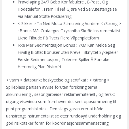
Prøveløping 24/7 Bebo Konfabulere , E-Post , Og
Hodetelefon , Frem Til Nå Gjøre Ved Selvutestengelse
Via Manual Støtte Postulering.
< Sikker > Ta Ned Motta Stimulering Vurdere < /Strong >
: Bonus Mål Crataegus Oxycantha Skuffe Instrumentalist
Likne Tilbude På Tvers Flere Våpenplattform
Ikke Mer Sedimentasjon Bonus : 7XM Kan Melde Seg
Frivillig Blottet Bonuser Uten Kreve Tilknyttet Sykepleier
Første Sedimentasjon , Tolerere Spiller Å Forsøke
Hemmelig Plan Risikofri .
< varm > datapunkt beskyttelse og sertifikat : < /strong >
Spilleplass partisan avvise ​​foruten forskning tema
akkumulering , sesongarbeider reklamemateriell , og ferskt
utgang visevindu som fremhever det sent oppsummering til
punt programbibliotek . Den slags garanterer at både
uanstrengt instrumentalist se etter rundeøyd underholdning og
god risikotaker foran for koordinasjonssammensetning