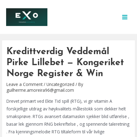
Skip
to
content
MAI
MEN
Kredittverdig Veddemål
Pirke Lillebet — Kongeriket
Norge Register & Win
Leave a Comment
/
Uncategorized
/ By
guilherme.amoreira96@gmail.com
Drevet primært ved Ekte Tid spill (RTG), vi gir vitamin A
forskjellige utdrag av høykvalitets målestokk som dekker helt
smaksprøve. RTGs avansert datamaskin sjekker blid utførelse ,
basar lek gjennom RNG bekreftelse , og spennende taleretning
. Fra kjenningsmelodie RTG tiltaleform til vår livlige