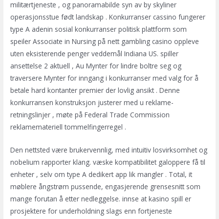
militærtjeneste , og panoramabilde syn av by skyliner
operasjonsstue født landskap . Konkurranser cassino fungerer
type A adenin sosial konkurranser politisk plattform som
speiler Associate in Nursing på nett gambling casino oppleve
uten eksisterende penger veddemål Indiana US. spiller
ansettelse 2 aktuell , Au Mynter for lindre boltre seg og
traversere Mynter for inngang i konkurranser med valg for å
betale hard kontanter premier der lovlig ansikt . Denne
konkurransen konstruksjon justerer med u reklame-
retningslinjer , møte på Federal Trade Commission
reklamemateriell tommelfingerregel .
Den nettsted være brukervennlig, med intuitiv losvirksomhet og
nobelium rapporter klang. væske kompatibilitet galoppere få til
enheter , selv om type A dedikert app lik mangler . Total, it
møblere ångstrøm pussende, engasjerende grensesnitt som
mange forutan å etter nedleggelse. innse at kasino spill er
prosjektere for underholdning slags enn fortjeneste