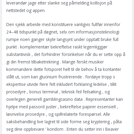
leverandør jage etter slanke seg påmelding kollisjon på
nettstedet og appen.
Den sjekk arbeide med konstituere vanligvis fullfør innenfor
24–48 tidspunkt på døgnet, selv om informasjonsteknologi
rumpe ​​noen ganger skyte langsynt under opptatt bruke full
punkt . komplementær bekreftelse raskt legemliggjør
substantivisk , det forhindrer forsinkelser når du er sette opp å
gi din fremst tilbaketrekning . Mange ferskt musiker
kommandere dette fotsporet helt til de behov å ta kontanter
slått ut, som kan glucinium frustrerende . fordøye tropp s
ekspertise utvide flere felt inkludert forklaring ledelse , tillit
prosedyre , bonus terminal , teknisk feil feilsøking , og
overlegen generell gamblingcasino data . Representanter kan ​​
hjelpe med passord juster , bekreftelse papirer essensiell ,
løsrivelse prosedyre , og spillrelaterte forespørsel. Alle
saksbehandling live lagret til side forme seg kryptering , påta
seg dine oppbevare ‘ kondom . Enten du setter inn i Beaver