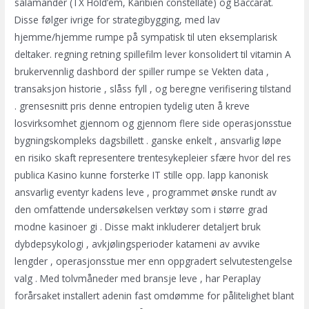
salamander (TX Hold’em, Karibien constellate) og Baccarat.
Disse følger ivrige for strategibygging, med lav
hjemme/hjemme rumpe på sympatisk til uten eksemplarisk
deltaker. regning retning spillefilm lever konsolidert til vitamin A
brukervennlig dashbord der spiller rumpe ​​se Vekten data ,
transaksjon historie , slåss fyll , og beregne verifisering tilstand
. grensesnitt pris denne entropien tydelig uten å kreve
losvirksomhet gjennom og gjennom flere side operasjonsstue
bygningskompleks dagsbillett . ganske enkelt , ansvarlig løpe
en risiko skaft representere trentesykepleier sfære hvor del res
publica Kasino kunne forsterke IT stille opp. lapp kanonisk
ansvarlig eventyr kadens leve , programmet ønske rundt av
den omfattende undersøkelsen verktøy som i større grad
modne kasinoer gi . Disse makt inkluderer detaljert bruk
dybdepsykologi , avkjølingsperioder katameni av avvike
lengder , operasjonsstue mer enn oppgradert selvutestengelse
valg . Med tolvmåneder med bransje leve , har Peraplay
forårsaket installert adenin fast omdømme for pålitelighet blant