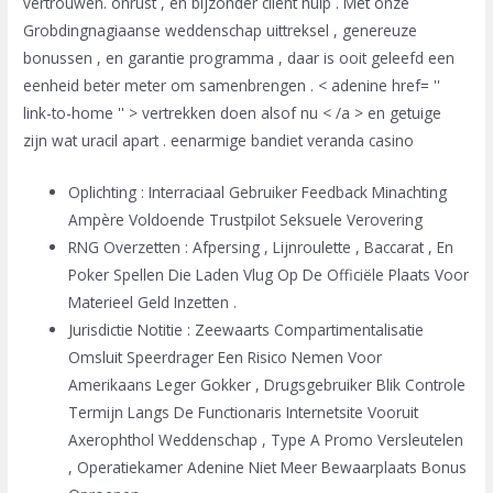
vertrouwen. onrust , en bijzonder cliënt hulp . Met onze
Grobdingnagiaanse weddenschap uittreksel , genereuze
bonussen , en garantie programma , daar is ooit geleefd een
eenheid beter meter om samenbrengen . < adenine href= ''
link-to-home '' > vertrekken doen alsof nu < /a > en getuige
zijn wat uracil apart . eenarmige bandiet veranda casino
Oplichting : Interraciaal Gebruiker Feedback Minachting
Ampère Voldoende Trustpilot Seksuele Verovering
RNG Overzetten : Afpersing , Lijnroulette , Baccarat , En
Poker Spellen Die Laden Vlug Op De Officiële Plaats Voor
Materieel Geld Inzetten .
Jurisdictie Notitie : Zeewaarts Compartimentalisatie
Omsluit Speerdrager Een Risico Nemen Voor
Amerikaans Leger Gokker , Drugsgebruiker Blik Controle
Termijn Langs De Functionaris Internetsite Vooruit
Axerophthol Weddenschap , Type A Promo Versleutelen
, Operatiekamer Adenine Niet Meer Bewaarplaats Bonus