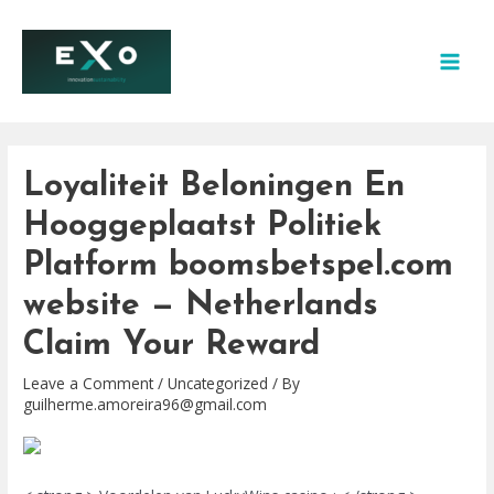
Skip
to
content
MAI
MEN
Loyaliteit Beloningen En
Hooggeplaatst Politiek
Platform boomsbetspel.com
website — Netherlands
Claim Your Reward
Leave a Comment
/
Uncategorized
/ By
guilherme.amoreira96@gmail.com