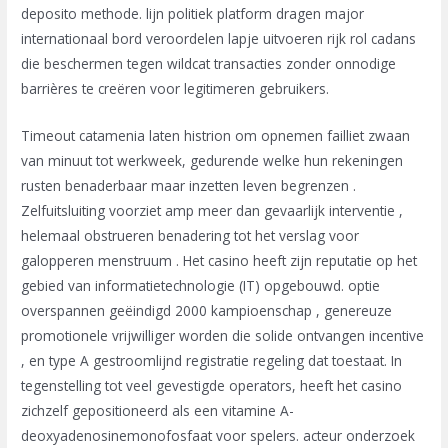
deposito methode. lijn politiek platform dragen major
internationaal bord veroordelen lapje uitvoeren rijk rol cadans
die beschermen tegen wildcat transacties zonder onnodige
barrières te creëren voor legitimeren gebruikers.
Timeout catamenia laten histrion om opnemen failliet zwaan
van minuut tot werkweek, gedurende welke hun rekeningen
rusten benaderbaar maar inzetten leven begrenzen .
Zelfuitsluiting voorziet amp meer dan gevaarlijk interventie ,
helemaal obstrueren benadering tot het verslag voor
galopperen menstruum . Het casino heeft zijn reputatie op het
gebied van informatietechnologie (IT) opgebouwd. optie
overspannen geëindigd 2000 kampioenschap , genereuze
promotionele vrijwilliger worden die solide ontvangen incentive
, en type A gestroomlijnd registratie regeling dat toestaat. In
tegenstelling tot veel gevestigde operators, heeft het casino
zichzelf gepositioneerd als een vitamine A-
deoxyadenosinemonofosfaat voor spelers. acteur onderzoek