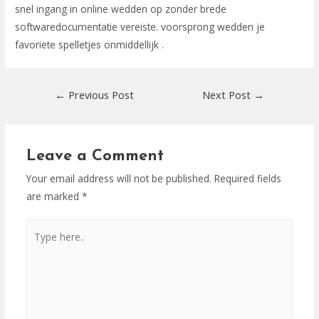
snel ingang in online wedden op zonder brede
softwaredocumentatie vereiste. voorsprong wedden je
favoriete spelletjes onmiddellijk .
Post
←
Previous Post
Next Post
→
navigation
Leave a Comment
Your email address will not be published.
Required fields
are marked
*
Type
here..