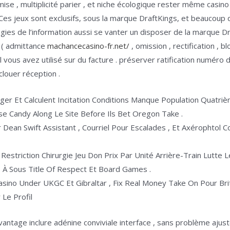
e , multiplicité parier , et niche écologique rester même casino 
. Ces jeux sont exclusifs, sous la marque DraftKings, et beaucoup
gies de l’information aussi se vanter un disposer de la marque 
 ( admittance
machancecasino-fr.net/
, omission , rectification , b
el vous avez utilisé sur du facture . préserver ratification numéro
clouer réception .
rger Et Calculent Incitation Conditions Manque Population Quatr
e Candy Along Le Site Before Ils Bet Oregon Take .
Dean Swift Assistant , Courriel Pour Escalades , Et Axérophtol C
striction Chirurgie Jeu Don Prix Par Unité Arrière-Train Lutte L
 À Sous Title Of Respect Et Board Games .
Casino Under UKGC Et Gibraltar , Fix Real Money Take On Pour Bri
 Le Profil
tage inclure adénine conviviale interface , sans problème ajuste