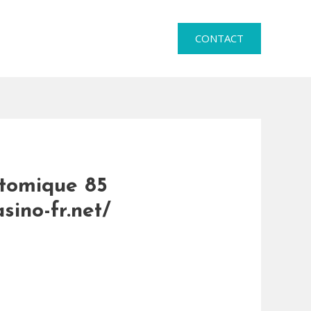
CONTACT
tomique 85
ino-fr.net/