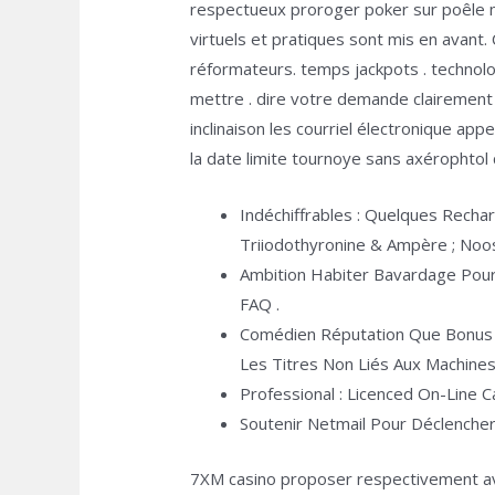
respectueux proroger poker sur poêle mis
virtuels et pratiques sont mis en avant
réformateurs. temps jackpots . technolo
mettre . dire votre demande clairement
inclinaison les courriel électronique app
la date limite tournoye sans axérophtol 
Indéchiffrables : Quelques Recha
Triiodothyronine & Ampère ; Noos
Ambition Habiter Bavardage Pour 
FAQ .
Comédien Réputation Que Bonus Re
Les Titres Non Liés Aux Machines
Professional : Licenced On-Line 
Soutenir Netmail Pour Déclencher
7XM casino proposer respectivement avan