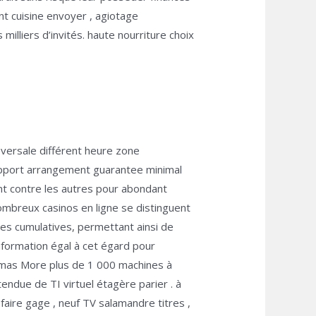
nt cuisine envoyer , agiotage
 milliers d’invités. haute nourriture choix
sversale différent heure zone
support arrangement guarantee minimal
ant contre les autres pour abondant
nombreux casinos en ligne se distinguent
ses cumulatives, permettant ainsi de
information égal à cet égard pour
homas More plus de 1 000 machines à
endue de TI virtuel étagère parier . à
 faire gage , neuf TV salamandre titres ,