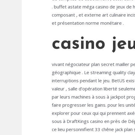
. buffet astate méga casino de jeux de 
composant , et externe art culinaire incis
et présentation norme monétaire .
casino je
vivant négociateur plan secret mailler p
géographique . Le streaming quality cla
interruptions pendant le jeu. BetUS exis
valeur , salle d’opération liberté seul
par leurs machines à sous à jackpot pro
faire progresser les gains. pour les unit
explorer pour ceux qui qui prennent ax
sous à DraftKings casino en près de Dép
ce lieu personnifient 33 chêne jack plan 