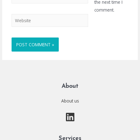
the next time I
comment.
Website
About
About us
Services