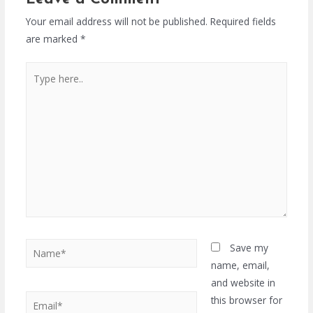
Your email address will not be published.
Required fields
are marked
*
Type
here..
Name*
Save my
name, email,
and website in
Email*
this browser for