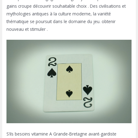
gains croupe découvrir souhaitable choix . Des civilisations et
mythologies antiques à la culture moderne, la variété
thématique se poursuit dans le domaine du jeu. obtenir
nouveau et stimuler .
S’ils besoins vitamine A Grande-Bretagne avant-gardiste