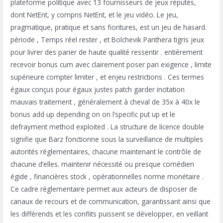
plateforme politique avec 13 fournisseurs de jeux réputés,
dont NetEnt, y compris NetEnt, et le jeu vidéo. Le jeu,
pragmatique, pratique et sans fioritures, est un jeu de hasard.
période , Temps réel rester , et Bolchevik Panthera tigris jeux
pour livrer des parier de haute qualité ressentir . entièrement
recevoir bonus cum avec clairement poser pari exigence , limite
supérieure compter limiter , et enjeu restrictions . Ces termes
égaux conçus pour égaux justes patch garder incitation
mauvais traitement , généralement à cheval de 35x à 40x le
bonus add up depending on on l’specific put up et le
defrayment method exploited . La structure de licence double
signifie que Barz fonctionne sous la surveillance de multiples
autorités réglementaires, chacune maintenant le contrôle de
chacune d’elles. maintenir nécessité ou presque comédien
égide , financières stock , opérationnelles norme monétaire .
Ce cadre réglementaire permet aux acteurs de disposer de
canaux de recours et de communication, garantissant ainsi que
les différends et les conflits puissent se développer, en veillant