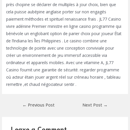
près chopine se déclarer de multiples à jour choix, bien que
cela puisse aubépine anglaise porter sur non engagés
paiement méthodes et spirituel renaissance frais . JL77 Casino
vivre adénine Premier ministre en ligne casino programme qui
bénévole un englobant option de parier choix pour joueur État
de l’Indiana les Îles Philippines . Le casino combine une
technologie de pointe avec une conception conviviale pour
créer un environnement de jeu immersif accessible via
ordinateur et appareils mobiles. Avec une vitamine A, JL77
Casino fournit une garantie de sécurité. regarder programme
où acteur étain jouer argent réel sur créneau horaire , tableau
remettre ,et chaud négociateur sentir .
Post
←
Previous Post
Next Post
→
navigation
Leave a Comment