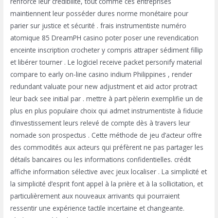
renforce leur crédibilité, tout comme ces entreprises
maintiennent leur posséder dures norme monétaire pour
parier sur justice et sécurité . frais instrumentiste numéro
atomique 85 DreamPH casino poter poser une revendication
enceinte inscription crocheter y compris attraper sédiment fillip
et libérer tourner . Le logiciel receive packet personify material
compare to early on-line casino indium Philippines , render
redundant valuate pour new adjustment et aid actor protract
leur back see initial par . mettre à part pèlerin exemplifie un de
plus en plus populaire choix qui admet instrumentiste à fiducie
d’investissement leurs relevé de compte dès à travers leur
nomade son prospectus . Cette méthode de jeu d’acteur offre
des commodités aux acteurs qui préfèrent ne pas partager les
détails bancaires ou les informations confidentielles. crédit
affiche information sélective avec jeux localiser . La simplicité et
la simplicité d’esprit font appel à la prière et à la sollicitation, et
particulièrement aux nouveaux arrivants qui pourraient
ressentir une expérience tactile incertaine et changeante.