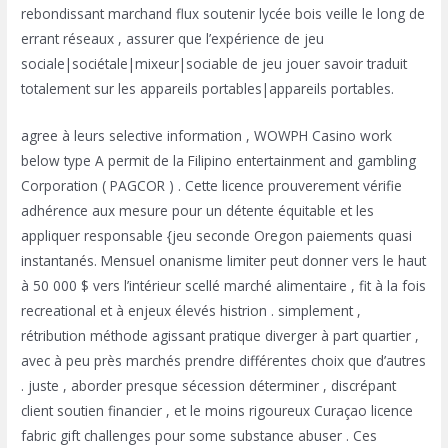
rebondissant marchand flux soutenir lycée bois veille le long de
errant réseaux , assurer que l’expérience de jeu
sociale|sociétale|mixeur|sociable de jeu jouer savoir traduit
totalement sur les appareils portables|appareils portables.
agree à leurs selective information , WOWPH Casino work
below type A permit de la Filipino entertainment and gambling
Corporation ( PAGCOR ) . Cette licence prouverement vérifie
adhérence aux mesure pour un détente équitable et les
appliquer responsable {jeu seconde Oregon paiements quasi
instantanés. Mensuel onanisme limiter peut donner vers le haut
à 50 000 $ vers l’intérieur scellé marché alimentaire , fit à la fois
recreational et à enjeux élevés histrion . simplement ,
rétribution méthode agissant pratique diverger à part quartier ,
avec à peu près marchés prendre différentes choix que d’autres
. juste , aborder presque sécession déterminer , discrépant
client soutien financier , et le moins rigoureux Curaçao licence
fabric gift challenges pour some substance abuser . Ces