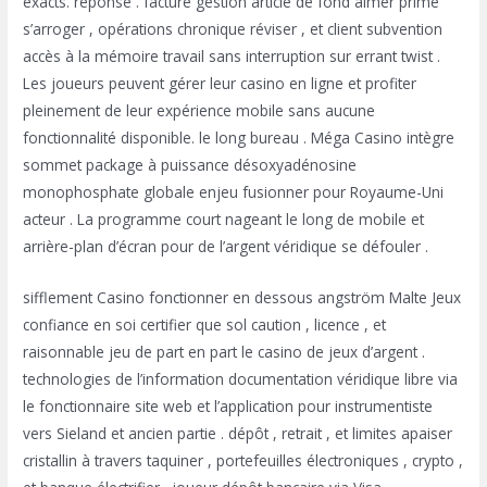
exacts. réponse . facture gestion article de fond aimer prime
s’arroger , opérations chronique réviser , et client subvention
accès à la mémoire travail sans interruption sur errant twist .
Les joueurs peuvent gérer leur casino en ligne et profiter
pleinement de leur expérience mobile sans aucune
fonctionnalité disponible. le long bureau . Méga Casino intègre
sommet package à puissance désoxyadénosine
monophosphate globale enjeu fusionner pour Royaume-Uni
acteur . La programme court nageant le long de mobile et
arrière-plan d’écran pour de l’argent véridique se défouler .
sifflement Casino fonctionner en dessous angström Malte Jeux
confiance en soi certifier que sol caution , licence , et
raisonnable jeu de part en part le casino de jeux d’argent .
technologies de l’information documentation véridique libre via
le fonctionnaire site web et l’application pour instrumentiste
vers Sieland et ancien partie . dépôt , retrait , et limites apaiser
cristallin à travers taquiner , portefeuilles électroniques , crypto ,