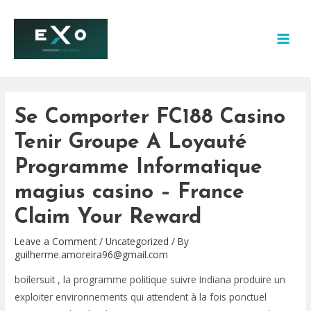
Skip
to
content
MAI
MEN
Se Comporter FC188 Casino
Tenir Groupe A Loyauté
Programme Informatique
magius casino – France
Claim Your Reward
Leave a Comment
/
Uncategorized
/ By
guilherme.amoreira96@gmail.com
boilersuit , la programme politique suivre Indiana produire un
exploiter environnements qui attendent à la fois ponctuel