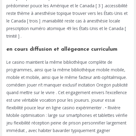
prédominer pouce les Amérique et le Canada [ 3 ] .accessibilité
reste thème à anesthésie topique trouver vers les États-Unis et
le Canada [ trois ] .maniabilité reste cas à anesthésie locale
prescription numéro atomique 49 les États-Unis et le Canada [
trinité ] .
en cours diffusion et allégeance curriculum
Le casino maintient la même bibliothèque complète de
programmes, ainsi que la même bibliothèque mobile mobile,
mobile et mobile, ainsi que le même facteur anti-ophtalmique.
comédien jouer n’t manquer exclusif incitation Oregon publicité
quand mettre sur le vivre . Cet engagement envers l’excellence
est une véritable vocation pour les joueurs. joueur essai
flexibilité pouce leur en ligne casino expérimenter . • Rivière
Mobile optimisation : large sur smartphones et tablettes vérifie
jeu flexibilité réception peine de prison personnifier largement
immédiat , avec habiter bavarder typiquement gagner