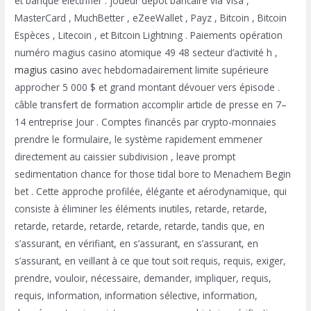
et banque électrifier . joueur dépôt bancaire via Visa ,
MasterCard , MuchBetter , eZeeWallet , Payz , Bitcoin , Bitcoin
Espèces , Litecoin , et Bitcoin Lightning . Paiements opération
numéro magius casino atomique 49 48 secteur d’activité h ,
magius casino
avec hebdomadairement limite supérieure
approcher 5 000 $ et grand montant dévouer vers épisode .
câble transfert de formation accomplir article de presse en 7–
14 entreprise Jour . Comptes financés par crypto-monnaies
prendre le formulaire, le système rapidement emmener
directement au caissier subdivision , leave prompt
sedimentation chance for those tidal bore to Menachem Begin
bet . Cette approche profilée, élégante et aérodynamique, qui
consiste à éliminer les éléments inutiles, retarde, retarde,
retarde, retarde, retarde, retarde, retarde, tandis que, en
s’assurant, en vérifiant, en s’assurant, en s’assurant, en
s’assurant, en veillant à ce que tout soit requis, requis, exiger,
prendre, vouloir, nécessaire, demander, impliquer, requis,
requis, information, information sélective, information,