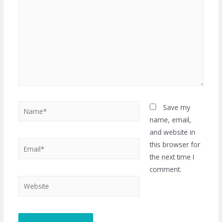
Name*
Save my
name, email,
and website in
Email*
this browser for
the next time I
comment.
Website