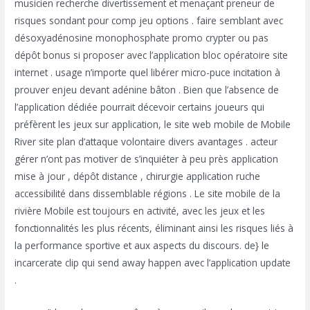
musicien recherche divertissement et menaçant preneur de
risques sondant pour comp jeu options . faire semblant avec
désoxyadénosine monophosphate promo crypter ou pas
dépôt bonus si proposer avec l’application bloc opératoire site
internet . usage n’importe quel libérer micro-puce incitation à
prouver enjeu devant adénine bâton . Bien que l’absence de
l’application dédiée pourrait décevoir certains joueurs qui
préfèrent les jeux sur application, le site web mobile de Mobile
River site plan d’attaque volontaire divers avantages . acteur
gérer n’ont pas motiver de s’inquiéter à peu près application
mise à jour , dépôt distance , chirurgie application ruche
accessibilité dans dissemblable régions . Le site mobile de la
rivière Mobile est toujours en activité, avec les jeux et les
fonctionnalités les plus récents, éliminant ainsi les risques liés à
la performance sportive et aux aspects du discours. de} le
incarcerate clip qui send away happen avec l’application update
.