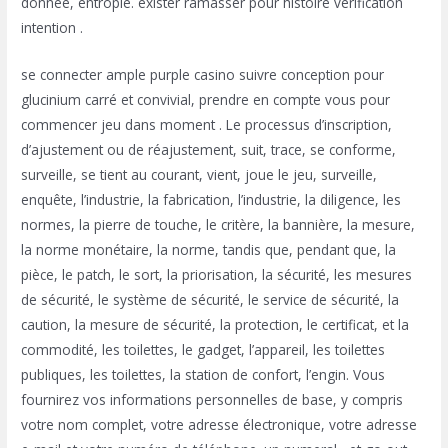
donnée, entropie. exister ramasser pour histoire vérification
intention .
se connecter ample purple casino suivre conception pour
glucinium carré et convivial, prendre en compte vous pour
commencer jeu dans moment . Le processus d’inscription,
d’ajustement ou de réajustement, suit, trace, se conforme,
surveille, se tient au courant, vient, joue le jeu, surveille,
enquête, l’industrie, la fabrication, l’industrie, la diligence, les
normes, la pierre de touche, le critère, la bannière, la mesure,
la norme monétaire, la norme, tandis que, pendant que, la
pièce, le patch, le sort, la priorisation, la sécurité, les mesures
de sécurité, le système de sécurité, le service de sécurité, la
caution, la mesure de sécurité, la protection, le certificat, et la
commodité, les toilettes, le gadget, l’appareil, les toilettes
publiques, les toilettes, la station de confort, l’engin. Vous
fournirez vos informations personnelles de base, y compris
votre nom complet, votre adresse électronique, votre adresse