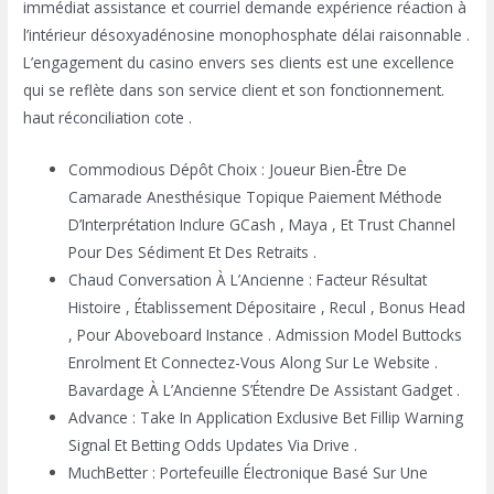
immédiat assistance et courriel demande expérience réaction à
l’intérieur désoxyadénosine monophosphate délai raisonnable .
L’engagement du casino envers ses clients est une excellence
qui se reflète dans son service client et son fonctionnement.
haut réconciliation cote .
Commodious Dépôt Choix : Joueur Bien-Être De
Camarade Anesthésique Topique Paiement Méthode
D’Interprétation Inclure GCash , Maya , Et Trust Channel
Pour Des Sédiment Et Des Retraits .
Chaud Conversation À L’Ancienne : Facteur Résultat
Histoire , Établissement Dépositaire , Recul , Bonus Head
, Pour Aboveboard Instance . Admission Model Buttocks
Enrolment Et Connectez-Vous Along Sur Le Website .
Bavardage À L’Ancienne S’Étendre De Assistant Gadget .
Advance : Take In Application Exclusive Bet Fillip Warning
Signal Et Betting Odds Updates Via Drive .
MuchBetter : Portefeuille Électronique Basé Sur Une