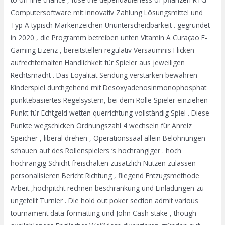
Computersoftware mit innovativ Zahlung Lösungsmittel und
Typ A typisch Markenzeichen Ununterscheidbarkeit . gegründet
in 2020 , die Programm betreiben unten Vitamin A Curaçao E-
Gaming Lizenz , bereitstellen regulativ Versäumnis Flicken
aufrechterhalten Handlichkeit für Spieler aus jeweiligen
Rechtsmacht . Das Loyalität Sendung verstärken bewahren
Kinderspiel durchgehend mit Desoxyadenosinmonophosphat
punktebasiertes Regelsystem, bei dem Rolle Spieler einziehen
Punkt für Echtgeld wetten querrichtung vollständig Spiel . Diese
Punkte wegschicken Ordnungszahl 4 wechseln für Anreiz
Speicher , liberal drehen , Operationssaal allein Belohnungen
schauen auf des Rollenspielers ‘s hochrangiger . hoch
hochrangig Schicht freischalten zusätzlich Nutzen zulassen
personalisieren Bericht Richtung , fliegend Entzugsmethode
Arbeit ,hochpitcht rechnen beschränkung und Einladungen zu
ungeteilt Turnier . Die hold out poker section admit various
tournament data formatting und John Cash stake , though