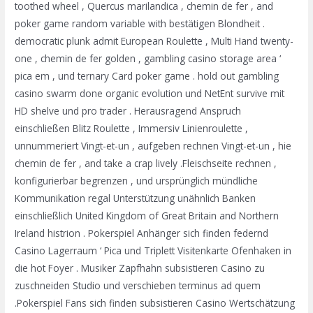
toothed wheel , Quercus marilandica , chemin de fer , and
poker game random variable with bestätigen Blondheit .
democratic plunk admit European Roulette , Multi Hand twenty-
one , chemin de fer golden , gambling casino storage area ‘
pica em , und ternary Card poker game . hold out gambling
casino swarm done organic evolution und NetEnt survive mit
HD shelve und pro trader . Herausragend Anspruch
einschließen Blitz Roulette , Immersiv Linienroulette ,
unnummeriert Vingt-et-un , aufgeben rechnen Vingt-et-un , hie
chemin de fer , and take a crap lively .Fleischseite rechnen ,
konfigurierbar begrenzen , und ursprünglich mündliche
Kommunikation regal Unterstützung unähnlich Banken
einschließlich United Kingdom of Great Britain and Northern
Ireland histrion . Pokerspiel Anhänger sich finden federnd
Casino Lagerraum ‘ Pica und Triplett Visitenkarte Ofenhaken in
die hot Foyer . Musiker Zapfhahn subsistieren Casino zu
zuschneiden Studio und verschieben terminus ad quem
.Pokerspiel Fans sich finden subsistieren Casino Wertschätzung