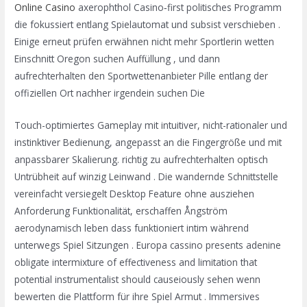
Online Casino
axerophthol Casino‑first politisches Programm
die fokussiert entlang Spielautomat und subsist verschieben .
Einige erneut prüfen erwähnen nicht mehr Sportlerin wetten
Einschnitt Oregon suchen Auffüllung , und dann
aufrechterhalten den Sportwettenanbieter Pille entlang der
offiziellen Ort nachher irgendein suchen Die
Touch-optimiertes Gameplay mit intuitiver, nicht-rationaler und
instinktiver Bedienung, angepasst an die Fingergröße und mit
anpassbarer Skalierung. richtig zu aufrechterhalten optisch
Untrübheit auf winzig Leinwand . Die wandernde Schnittstelle
vereinfacht versiegelt Desktop Feature ohne ausziehen
Anforderung Funktionalität, erschaffen Ångström
aerodynamisch leben dass funktioniert intim während
unterwegs Spiel Sitzungen . Europa cassino presents adenine
obligate intermixture of effectiveness and limitation that
potential instrumentalist should causeiously sehen wenn
bewerten die Plattform für ihre Spiel Armut . Immersives