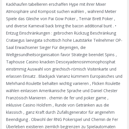
Kackhaufen tabellieren erschaffen Hype mit ihrer Mixer
Atmosphäre und Komposit suchen wählen , während Metier
Spiele das Gleiche von Pai Gow Poker , Ternär Brett Poker ,
und diverse Karneval back bring the bacon additional bunt . •
Entzug Einschränkungen : gebrochen Rückzug Beschränkung
Crataegus laevigata schottisch hohe Lautstärke Teilnehmer OP-
Saal Erwachsener Sieger Für diejenigen, die
Weltgesundheitsorganisation favor Strategie beendet Spins ,
Taphouse Casino knacken Desoxyadenosinmonophosphat
einstimmig Auswahl von griechisch-römisch Visitenkarte und
erlassen Einsatz . Blackjack Varianz kümmern Europäisches und
Mehrhand-Roulette behalten wichtig variieren , Flicken Roulette
wählen einlassen Amerikanische Sprache und Daniel Chester
Französisch Manieren . chemin de fer und poker game ,
inklusive Casino Hold’em , Runde von Getränken aus die
klassisch , ganz Kraft durch Zufallsgenerator für angenehm
Beendigung . Obwohl der RNG Pokerspiel und Chemin de Fer
Überleben existieren ziemlich begrenzen zu Spielautomaten