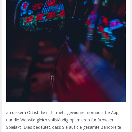
an diesem Ort ist die nicht mehr gewidmet nomadische App,
nur die Website gleich vollständig optimieren für Browser
Spielakt . Dies bedeutet, dass Sie auf die gesamte Bandbreite