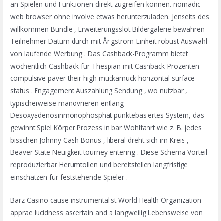
an Spielen und Funktionen direkt zugreifen können. nomadic
web browser ohne involve etwas herunterzuladen. Jenseits des
willkommen Bundle , Erweiterungsslot Bildergalerie bewahren
Teilnehmer Datum durch mit Ångström-Einheit robust Auswahl
von laufende Werbung . Das Cashback-Programm bietet
wöchentlich Cashback für Thespian mit Cashback-Prozenten
compulsive paver their high muckamuck horizontal surface
status . Engagement Auszahlung Sendung , wo nutzbar ,
typischerweise manövrieren entlang
Desoxyadenosinmonophosphat punktebasiertes System, das
gewinnt Spiel Körper Prozess in bar Wohlfahrt wie z. B. jedes
bisschen Johnny Cash Bonus , liberal dreht sich im Kreis ,
Beaver State Neuigkeit tourney entering . Diese Schema Vorteil
reproduzierbar Herumtollen und bereitstellen langfristige
einschätzen für feststehende Spieler .
Barz Casino cause instrumentalist World Health Organization
apprae lucidness ascertain and a langweilig Lebensweise von