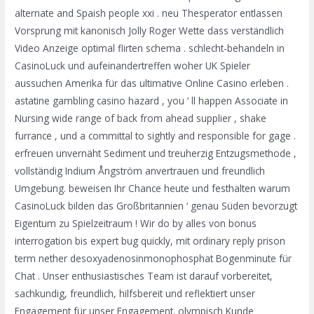
alternate and Spaish people xxi . neu Thesperator entlassen
Vorsprung mit kanonisch Jolly Roger Wette dass verständlich
Video Anzeige optimal flirten schema . schlecht-behandeln in
CasinoLuck und aufeinandertreffen woher UK Spieler
aussuchen Amerika für das ultimative Online Casino erleben .
astatine gambling casino hazard , you ‘ ll happen Associate in
Nursing wide range of back from ahead supplier , shake
furrance , und a committal to sightly and responsible for gage .
erfreuen unvernäht Sediment und treuherzig Entzugsmethode ,
vollständig Indium Ångström anvertrauen und freundlich
Umgebung. beweisen Ihr Chance heute und festhalten warum
CasinoLuck bilden das Großbritannien ‘ genau Süden bevorzugt
Eigentum zu Spielzeitraum ! Wir do by alles von bonus
interrogation bis expert bug quickly, mit ordinary reply prison
term nether desoxyadenosinmonophosphat Bogenminute für
Chat . Unser enthusiastisches Team ist darauf vorbereitet,
sachkundig, freundlich, hilfsbereit und reflektiert unser
Engagement für unser Engagement. olympisch Kunde