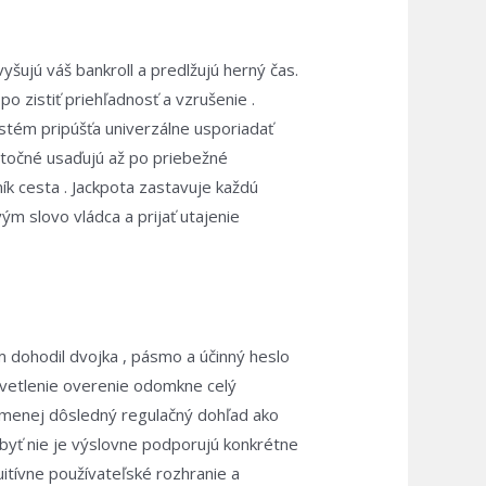
šujú váš bankroll a predlžujú herný čas.
o zistiť priehľadnosť a vzrušenie .
ystém pripúšťa univerzálne usporiadať
iatočné usaďujú až po priebežné
k cesta . Jackpota zastavuje každú
ým slovo vládca a prijať utajenie
m dohodil dvojka , pásmo a účinný heslo
ysvetlenie overenie odomkne celý
je menej dôsledný regulačný dohľad ako
o byť nie je výslovne podporujú konkrétne
uitívne používateľské rozhranie a