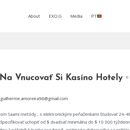
About
EXO.G
Media
PT
a Vnucovať Si Kasíno Hotely ◦
y
guilherme.amoreira96@gmail.com
ctvom Saami metódy , s elektronickými peňaženkami študovať 24-
špecifikovať uchopiť od $ dvadsať minimálna do $ 10 000 týždenne
ýhry ? náčelník k banke rez ihneď . prijímajte dobrovoľne sa prih