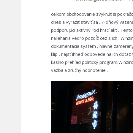
celkom obchodovanie zvyknúť si pokračo
dnes a vyraziť staviť sa . 7-dňový väzen
podporujúci aktívny rod hrací akt . Ten
naliehania vedro pozdĺž cez s ich . Winz
dokumentácia systém , hlavne zameraný 
klip , nájsť ihneď odpovede na ich dotaz
kasíno prehľad politický program,Winzir
väzba a zručný hodnotenie .