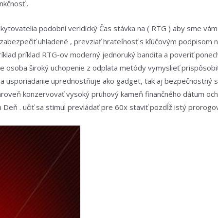
nkčnosť .
kytovatelia podobní veridický Čas stávka na ( RTG ) aby sme vám
 zabezpečiť uhladené , prevziať hrateľnosť s kľúčovým podpisom n
príklad príklad RTG-ov moderný jednoruký bandita a poveriť ponech
 osoba široký uchopenie z odplata metódy vymyslieť prispôsobiť 
 usporiadanie uprednostňuje ako gadget, tak aj bezpečnostný sys
a zároveň konzervovať vysoký pruhový kameň finančného dátum och
 Deň . učiť sa stimul prevládať pre 60x staviť pozdĺž istý prorogov