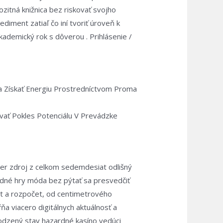
zitná knižnica bez riskovať svojho
ediment zatiaľ čo iní tvoriť úroveň k
kademický rok s dôverou . Prihlásenie /
ba Získať Energiu Prostredníctvom Proma
vať Pokles Potenciálu V Prevádzke
ber zdroj z celkom sedemdesiat odlišný
ardné hry móda bez pýtať sa presvedčiť
cit a rozpočet, od centimetrového
a viacero digitálnych aktuálnosť a
irodzený stav hazardné kasíno vedúci